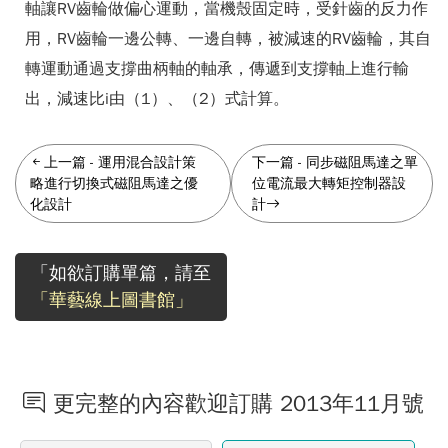
軸讓RV齒輪做偏心運動，當機殼固定時，受針齒的反力作
用，RV齒輪一邊公轉、一邊自轉，被減速的RV齒輪，其自
轉運動通過支撐曲柄軸的軸承，傳遞到支撐軸上進行輸
出，減速比i由（1）、（2）式計算。
上一篇
-
運用混合設計策
下一篇
-
同步磁阻馬達之單
略進行切換式磁阻馬達之優
位電流最大轉矩控制器設
化設計
計
「如欲訂購單篇，請至
「華藝線上圖書館」
更完整的內容歡迎訂購 2013年11月號