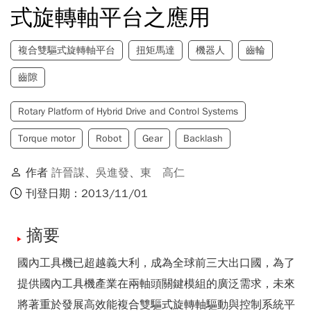
式旋轉軸平台之應用
複合雙驅式旋轉軸平台
扭矩馬達
機器人
齒輪
齒隙
Rotary Platform of Hybrid Drive and Control Systems
Torque motor
Robot
Gear
Backlash
作者
許晉謀
、
吳進發
、
東 高仁
刊登日期：2013/11/01
摘要
國內工具機已超越義大利，成為全球前三大出口國，為了
提供國內工具機產業在兩軸頭關鍵模組的廣泛需求，未來
將著重於發展高效能複合雙驅式旋轉軸驅動與控制系統平