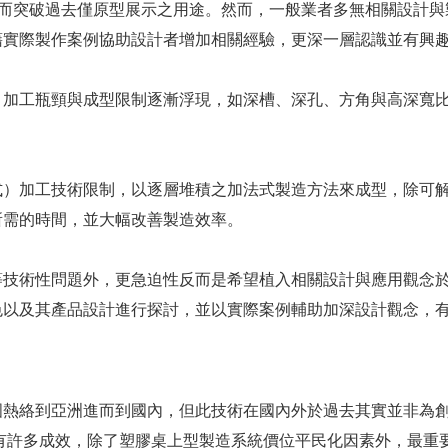
¬而突破過去僅原型展示之用途。然而，一般業者多無相關設計與
藉實際製作案例協助設計者增加相關經驗，更深一層認識並有興
，加工瓶頸與成型限制逐漸浮現，如深槽、深孔、方角與高深寬
式）加工技術限制，以逐層堆積之加法式製造方法來成型，除可
所需的時間，並大幅改善製造效率。
等技術性問題外，更急迫性反而是希望植入相關設計與應用觀念
色以及其產品設計進行探討，並以實際案例輔助加深設計觀念，
熱絡到亞洲進而到國內，但此技術在國內外於過去其實並非為創
有許多成效，除了塑膠桌上型製造系統價位平民化因素外，最重