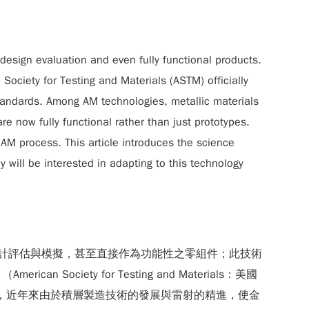
 design evaluation and even fully functional products.
ociety for Testing and Materials (ASTM) officially
tandards. Among AM technologies, metallic materials
e now fully functional rather than just prototypes.
 AM process. This article introduces the science
will be interested in adapting to this technology
，以供設計評估與模擬，甚至直接作為功能性之零組件；此技術
n Society for Testing and Materials：美國
，近年來由於積層製造技術的發展與雷射的精進，使金