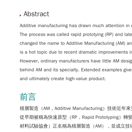
Abstract
Additive manufacturing has drawn much attention in re
The process was called rapid prototying (RP) and lat
changed the name to Additive Manufacturing (AM) and
is a hot topic due to recent dramatic improvements in
However, ordinary manufacturers have little AM design
behind AM and its specialty. Extended examples give 
and ultimately create high-value product.
前言
積層製造（AM，Additive Manufactur
從早期被稱為快速原型（RP，Rapid Prototyping）轉變成快速製
材料試驗協會）正名稱為積層製造（AM），並成立