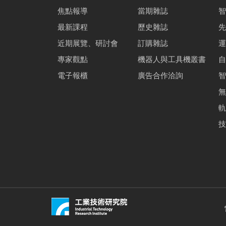
焦點報導
當期雜誌
智
最新課程
歷史雜誌
先
近期展覽、研討會
訂購雜誌
運
專家觀點
機器人與工具機叢書
自
電子報櫃
廣告合作洽詢
智
無
軌
技