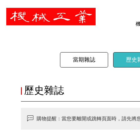
暫停
當期雜誌
歷史
歷史雜誌
購物提醒：當您要離開或跳轉頁面時，請先將