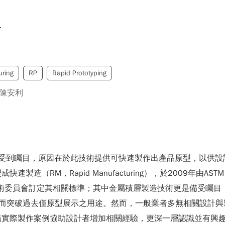
計
uring
RP
Rapid Prototyping
陳安利
ing）技術近年來受到矚目，原因在於此技術提供可快速製作出產品原型
造（RM，Rapid Manufacturing），於2009年由ASTM （America
技術委員會訂定其相關標準；其中金屬積層製造技術更是備受矚目
¬而突破過去僅原型展示之用途。然而，一般業者多無相關設計與
藉實際製作案例協助設計者增加相關經驗，更深一層認識並有興