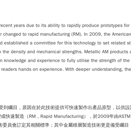
cent years due to its ability to rapidly produce prototypes for
er changed to rapid manufacturing (RM). In 2009, the American S
 established a committee for this technology to set related s
 the density and mechanical strengths. Metallic AM products ar
 knowledge and experience to fully utilise the strength of the
readers hands on experience. With deeper understanding, they 
ing）技術近年來受到矚目，原因在於此技術提供可快速製作出產品原型
造（RM，Rapid Manufacturing），於2009年由ASTM （America
技術委員會訂定其相關標準；其中金屬積層製造技術更是備受矚目