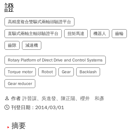
證
高精度複合雙驅式兩軸頭驗證平台
直驅式兩軸主軸頭驗證平台
扭矩馬達
機器人
齒輪
齒隙
減速機
Rotary Platform of Direct Drive and Control Systems
Torque motor
Robot
Gear
Backlash
Gear reducer
作者
許晉謀
、
吳進發
、
陳正陽
、
櫻井 和彥
刊登日期：2014/03/01
摘要