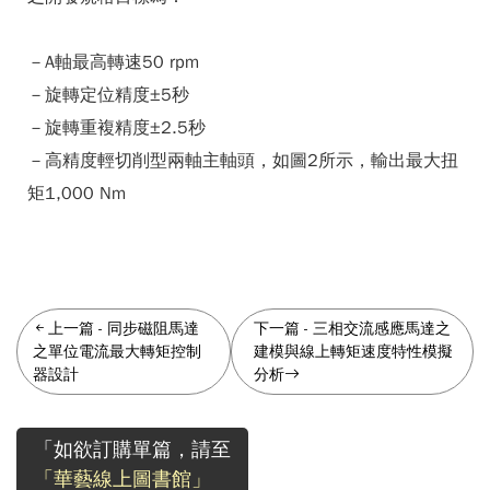
－A軸最高轉速50 rpm
－旋轉定位精度±5秒
－旋轉重複精度±2.5秒
－高精度輕切削型兩軸主軸頭，如圖2所示，輸出最大扭
矩1,000 Nm
上一篇
-
同步磁阻馬達
下一篇
-
三相交流感應馬達之
之單位電流最大轉矩控制
建模與線上轉矩速度特性模擬
器設計
分析
「如欲訂購單篇，請至
「華藝線上圖書館」