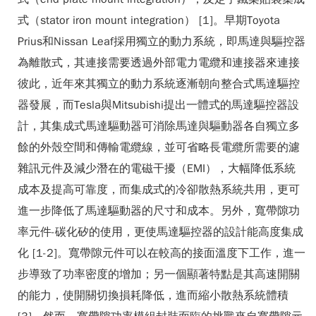
式（stator iron mount integration） [1]。早期Toyota
Prius和Nissan Leaf採用獨立的動力系統，即馬達與驅控器
為離散式，其連接需要透過外部電力電纜和連接器來連接
彼此，近年來其獨立的動力系統逐漸朝向整合式馬達驅控
器發展，而Tesla與Mitsubishi提出一體式的馬達驅控器設
計，其集成式馬達驅動器可消除馬達與驅動器各自獨立多
餘的外殼空間和傳輸電纜線，並可省略長電纜所需要的濾
雜訊元件及減少潛在的電磁干擾（EMI），大幅降低系統
成本及提高可靠度，而集成式的冷卻散熱系統共用，更可
進一步降低了馬達驅動器的尺寸和成本。另外，寬帶隙功
率元件-碳化矽的使用，更使馬達驅控器的設計能高度集成
化 [1-2]。寬帶隙元件可以在較高的接面溫度下工作，進一
步導致了功率密度的增加；另一個顯著特點是其高速開關
的能力，使開關切換損耗降低，進而縮小散熱系統體積