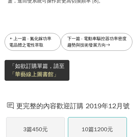
盪，進而使系統可操作於更高切換頻率 [8]。
上一篇
-
氮化鎵功率
下一篇
-
電動車驅控器功率密度
電晶體之電性萃取
趨勢與技術發展方向
「如欲訂購單篇，請至
「華藝線上圖書館」
更完整的內容歡迎訂購 2019年12月號
3篇450元
10篇1200元