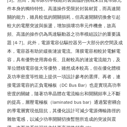
[3]。然而，寬帶隙功率模組封裝面臨的挑戰來自寬帶隙元
件本身的獨特特性。高溫操作受限於封裝材質，而高速開
關的能力，雖具較低的開關損耗，但高速開關切換會引起
較大的電壓突波與振盪，增加損壞功率元件機會，故高
頻、高溫的操作仍為馬達驅動器之功率模組設計的重要議
題 [4-7]。此外，電源電容佔驅控器另一大部分的空間及成
本，電容器有助於緩衝漣波電流。薄膜電容相較於電解電
容，具有優勢使用壽命長、且耐較高的漣波電流能力，及
單位體積電容值大等優勢，雖然成本較高，但在優化體積
及功率密度等性能上提供一項設計參考的選擇。再者，連
接電源電容的正負電極板（DC Bus Bar）也是實現高功率
密度的關鍵，隨著功率晶體在電流輸出和開關頻率上不斷
的提高，層壓電極板（laminated bus bar）通過緊密耦合
的導電層實現低阻抗，其優化設計可減少電源傳輸路徑的
雜散電感，以減少功率開關切換暫態所造成的突波與震