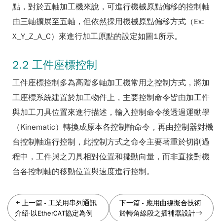
點，對於五軸加工機來說，可進行機械原點偏移的控制軸
由三軸擴展至五軸，但依然採用機械原點偏移方式（Ex:
X_Y_Z_A_C）來進行加工原點的設定如圖1所示。
2.2 工件座標控制
工件座標控制多為高階多軸加工機常用之控制方式，將加
工座標系統建置於加工物件上，主要控制命令皆由加工件
與加工刀具位置來進行描述，輸入控制命令後透過運動學
（Kinematic）轉換成原本各控制軸命令，再由控制器對機
台控制軸進行控制，此控制方式之命令主要著重於切削過
程中，工件與之刀具相對位置和擺動向量，而非直接對機
台各控制軸的移動位置與速度進行控制。
上一篇
-
工業用串列通訊
下一篇
-
應用曲線擬合技術
介紹-以EtherCAT協定為例
於轉角線段之插補器設計