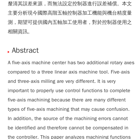
釐清其誤差來源，而無法設定控制器進行誤差補償。本文
主要分析現今國際高階五軸控制器加工機能與機台精度量
測，期望可提供國內五軸加工使用者，對於控制器使用之
相關資訊。
Abstract
A five-axis machine center has two additional rotary axes
compared to a three linear axis machine tool. Five-axis
and three-axis milling are very different. It is very
important to properly use control functions to complete
five-axis machining because there are many different
types of five-axis machining that may cause confusion.
In addition, the source of the machining errors cannot
be identified and therefore cannot be compensated in
the controller. This paper analyzes machining functions