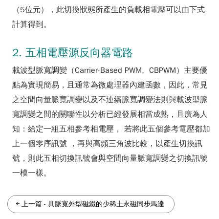
（5位元），此切換狀態所產生的負載相電壓可以由下式
計算得到。
2. 五相電壓源反向器電路
載波型脈寬調變（Carrier-Based PWM, CBPWM）主要優
點為實現簡易，且通常為微處理器內建函數，因此，常見
之空間向量脈寬調變以及不連續脈寬調變法則與載波型脈
寬調變之間的關聯性以分析已經發展相當成熟，且廣為人
知：給定一組五相參考相電壓， 若將此五個參考電壓都加
上一個零序訊號 ，再與高頻三角波比較，以產生切換訊
號，則此五相切換訊號會與空間向量脈寬調變之切換訊號
一模一樣。
上一篇
-
具脈寬外型磁鐵的少稀土永磁同步馬達