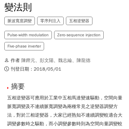
變法則
脈波寬度調變
零序列注入
五相逆變器
Pulse-width modulation
Zero-sequence injection
Five-phase inverter
作者
陳鏗元
、
彭文陽
、
魏志綸
、
陳龍德
刊登日期：2018/05/01
摘要
五相逆變器可應用於工業中五相馬達變速驅動，空間向量
脈寬調變及不連續脈寬調變為兩種常見之逆變器調變方
法，對於三相逆變器，大家已經熟知不連續調變較適合大
調變參數時之驅動，而小調變參數時則為空間向量調變較