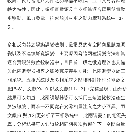
較高、反向器電路元件之功率需求較低，並且具有容錯運
轉之特性，因此，多相電壓源反向器相當適合應用於電動
車驅動、風力發電、抑或船與火車之動力牽引系統中 [1-
5]。
多相反向器之驅動調變法則，最常見的有空間向量脈寬調
變以及不連續脈寬調變，主要原因為這兩種調變方法相當
適合實現於數位控制器中，且目前一般之微處理器也具備
與此兩調變器相容之脈波寬度產生功能。此兩調變器於三
相系統、五相系統以及多相系統之關聯性討論也分別於文
獻[6-8]、文獻[9-10]以及文獻[11-12]中完整呈現，由分析
結果可以知道，此兩調變器皆可以採用三角波比較法產生
脈波訊號，而唯一不同處在於零相量注入之大小互異。而
文獻[6]與[13]更分析了三相系統中，此兩調變器的電流失
真，分析結果可以知道於相同切換次數運作下，空間向量