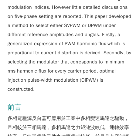
modulation indices. However little detailed discussions
on five-phase setting are reported. This paper developed
a method to select either SVPWM or DPWM under
different reference amplitudes and angles. Firstly, a
generalized expression of PWM harmonic flux which is
proportional to current distortion is derived. Secondly, by
selecting the modulator that corresponds to minimum
rms harmonic flux for every carrier period, optimal
injection pulse-width modulation (OIPWM) is
constructed.
前言
多相電壓源反向器可應用於工業中多相變速馬達之驅動，
且相較於三相馬達，多相馬達之力矩漣波較低、運轉效率