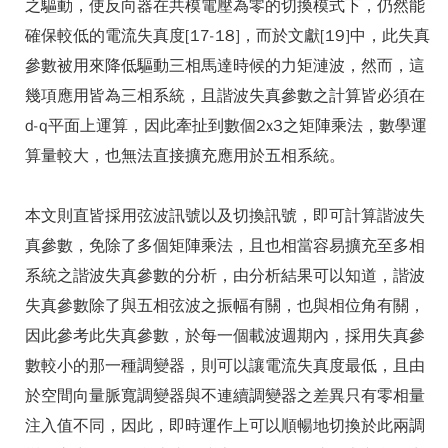
之驅動，使反向器在共模電壓為零的切換模式下，仍然能
確保較低的電流失真度[17-18]，而於文獻[19]中，此失真
參數被用來降低驅動三相馬達時候的力矩漣波，然而，這
幾項應用皆為三相系統，且諧波失真參數之計算皆必須在
d-q平面上運算，因此牽扯到數個2x3之矩陣乘法，數學運
算量較大，也無法直接擴充應用於五相系統。
本文則直皆採用弦波訊號以及切換訊號，即可計算諧波失
真參數，免除了多個矩陣乘法，且也相當容易擴充至多相
系統之諧波失真參數的分析，由分析結果可以知道，諧波
失真參數除了與五相弦波之振幅有關，也與相位角有關，
因此參考此失真參數，於每一個載波週期內，採用失真參
數較小的那一種調變器，則可以讓電流失真度最低，且由
於空間向量脈寬調變器與不連續調變器之差異只有零相量
注入值不同，因此，即時運作上可以順暢地切換於此兩調