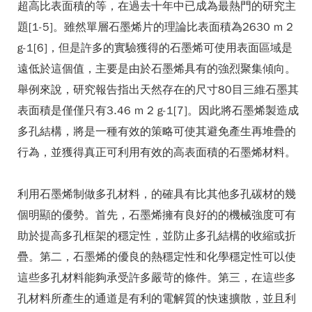
超高比表面積的等，在過去十年中已成為最熱門的研究主
題[1-5]。雖然單層石墨烯片的理論比表面積為2630 m 2
g-1[6]，但是許多的實驗獲得的石墨烯可使用表面區域是
遠低於這個值，主要是由於石墨烯具有的強烈聚集傾向。
舉例來說，研究報告指出天然存在的尺寸80目三維石墨其
表面積是僅僅只有3.46 m 2 g-1[7]。因此將石墨烯製造成
多孔結構，將是一種有效的策略可使其避免產生再堆疊的
行為，並獲得真正可利用有效的高表面積的石墨烯材料。
利用石墨烯制做多孔材料，的確具有比其他多孔碳材的幾
個明顯的優勢。首先，石墨烯擁有良好的的機械強度可有
助於提高多孔框架的穩定性，並防止多孔結構的收縮或折
疊。第二，石墨烯的優良的熱穩定性和化學穩定性可以使
這些多孔材料能夠承受許多嚴苛的條件。第三，在這些多
孔材料所產生的通道是有利的電解質的快速擴散，並且利