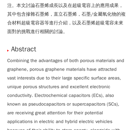
注。本文討論石墨烯成長以及在超級電容上的應用成果，
其中包含摻雜石墨烯，直立石墨烯，石墨/金屬氧化物的複
合材料超級電容器等進行介紹，以及石墨烯超級電容未來
面對的挑戰進行相關的討論。
Abstract
Combining the advantages of both porous materials and
graphene, porous graphene materials have attracted
vast interests due to their large specific surface areas,
unique porous structures and excellent electronic
conductivity. Electrochemical capacitors (ECs), also
known as pseudocapacitors or supercapacitors (SCs),
are receiving great attention for their potential
applications in electric and hybrid electric vehicles