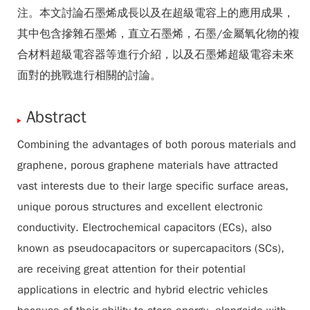
注。本文討論石墨烯成長以及在超級電容上的應用成果，
其中包含摻雜石墨烯，直立石墨烯，石墨/金屬氧化物的複
合材料超級電容器等進行介紹，以及石墨烯超級電容未來
面對的挑戰進行相關的討論。
Abstract
Combining the advantages of both porous materials and
graphene, porous graphene materials have attracted
vast interests due to their large specific surface areas,
unique porous structures and excellent electronic
conductivity. Electrochemical capacitors (ECs), also
known as pseudocapacitors or supercapacitors (SCs),
are receiving great attention for their potential
applications in electric and hybrid electric vehicles