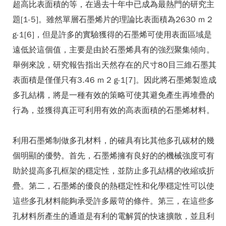
超高比表面積的等，在過去十年中已成為最熱門的研究主
題[1-5]。雖然單層石墨烯片的理論比表面積為2630 m 2
g-1[6]，但是許多的實驗獲得的石墨烯可使用表面區域是
遠低於這個值，主要是由於石墨烯具有的強烈聚集傾向。
舉例來說，研究報告指出天然存在的尺寸80目三維石墨其
表面積是僅僅只有3.46 m 2 g-1[7]。因此將石墨烯製造成
多孔結構，將是一種有效的策略可使其避免產生再堆疊的
行為，並獲得真正可利用有效的高表面積的石墨烯材料。
利用石墨烯制做多孔材料，的確具有比其他多孔碳材的幾
個明顯的優勢。首先，石墨烯擁有良好的的機械強度可有
助於提高多孔框架的穩定性，並防止多孔結構的收縮或折
疊。第二，石墨烯的優良的熱穩定性和化學穩定性可以使
這些多孔材料能夠承受許多嚴苛的條件。第三，在這些多
孔材料所產生的通道是有利的電解質的快速擴散，並且利