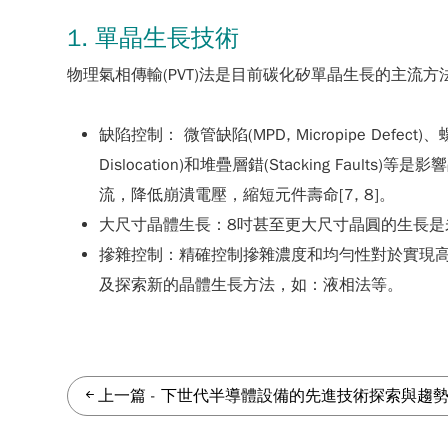
1. 單晶生長技術
物理氣相傳輸(PVT)法是目前碳化矽單晶生長的主流方法。主要基板供
缺陷控制： 微管缺陷(MPD, Micropipe Defect)、螺旋差排
Dislocation)和堆疊層錯(Stacking
流，降低崩潰電壓，縮短元件壽命[7, 8]。
大尺寸晶體生長：8吋甚至更大尺寸晶圓的生長是未
摻雜控制：精確控制摻雜濃度和均勻性對於實現高
及探索新的晶體生長方法，如：液相法等。
上一篇
-
下世代半導體設備的先進技術探索與趨