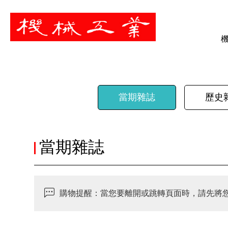
暫停
當期雜誌
歷史
當期雜誌
購物提醒：當您要離開或跳轉頁面時，請先將