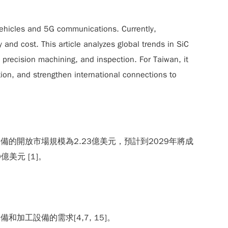
c vehicles and 5G communications. Currently,
and cost. This article analyzes global trends in SiC
 precision machining, and inspection. For Taiwan, it
tion, and strengthen international connections to
設備的開放市場規模為2.23億美元，預計到2029年將成
美元 [1]。
工設備的需求[4,7, 15]。