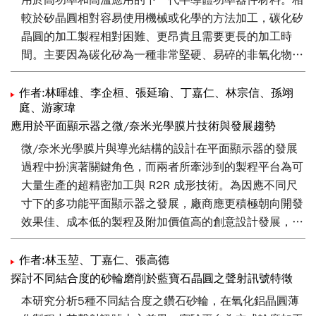
用於高功率和高溫應用的下一代半導體功率器件材料。相
較於矽晶圓相對容易使用機械或化學的方法加工，碳化矽
晶圓的加工製程相對困難、更昂貴且需要更長的加工時
間。主要因為碳化矽為一種非常堅硬、易碎的非氧化物陶
瓷材料。本研究主要開發超音波輔助輪磨技術以及電漿輔
助拋光兩種複合加工技術，作為提升碳化矽晶圓加工速率
作者:林暉雄、李企桓、張延瑜、丁嘉仁、林宗信、孫翊
庭、游家瑋
的手段。
應用於平面顯示器之微/奈米光學膜片技術與發展趨勢
微/奈米光學膜片與導光結構的設計在平面顯示器的發展
過程中扮演著關鍵角色，而兩者所牽涉到的製程平台為可
大量生產的超精密加工與 R2R 成形技術。為因應不同尺
寸下的多功能平面顯示器之發展，廠商應更積極朝向開發
效果佳、成本低的製程及附加價值高的創意設計發展，以
提供本身的競爭優勢。在國內科專計畫的推動與國內業者
的通力合作之下，屬於國內自有的關鍵光學零組件及其衍
作者:林玉堃、丁嘉仁、張高德
生之光機設計與製作技術已漸成熟。本文就利用平面或滾
探討不同結合度的砂輪磨削於藍寶石晶圓之聲射訊號特徵
筒超精密加工技術所發展的代表性技術與產品進行介紹，
本研究分析5種不同結合度之鑽石砂輪，在氧化鋁晶圓薄
包括:超薄導光板、防刮增亮複合式光學膜片、按鍵導光