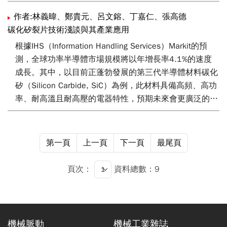
加工。再者，因應SiC晶圓尺寸的放大，具有高材料移除
效率的輪磨製程逐漸成為加工的主流之一。然而，由於塑
作者:林義暐、鄭貴元、呂文鎔、丁嘉仁、張高德
性變形和斷裂等「應力誘導」現象，研磨過程不可避免地
碳化矽裂片技術淺談與其產業應用
會在晶圓表面下方引入損傷層。本文嘗試以自行發展的大
根據IHS（Information Handling Services）Markit的預
氣電漿乾式蝕刻設備，去除輪磨加工應力導致的翹曲。實
測，全球功率半導體市場規模將以年增長率4.1%的速度
驗初步結果顯示大氣電漿設備可快速且有效的將晶圓翹曲
成長。其中，以目前正蓬勃發展的第三代半導體材料碳化
量由單面輪磨(採用8000號砂輪)後的110-150 µm，降回
矽（Silicon Carbide, SiC）為例，此材料具備高頻、高功
10-20 µm（輪磨前的晶圓翹曲量）。
率、耐高溫且耐高壓的電器特性，預期未來會更廣泛的應
用在電動車、充電樁、太陽能、離岸風電、基地台與5G
等[1]。硬度方面，SiC僅次於鑽石與碳化硼，因此在切
割、研磨時也較為困難，並且晶圓尺寸越大越棘手，SiC
第一頁
上一頁
下一頁
最尾頁
晶錠切割為晶圓的過程即唯一重要的製程技術，如何透過
快速、有效率的技術進行晶錠切割，許多公司都投入資源
頁次：
資料總數：9
進行相關的技術研發。本文將針對近年來各種主要切割技
術進行討論與分析，提供讀者在進入晶錠切割技術領域的
參考。
機械脈動
機械工業雜誌