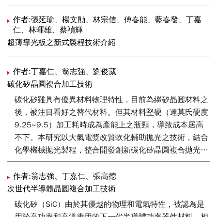
作者:張延瑜、楊文勛、林宗信、傅春能、藍春發、丁嘉
仁、林暉雄、蔡禎輝
超薄導光板之新式製程技術介紹
作者:丁嘉仁、翁志強、劉俊葳
碳化矽晶圓複合加工技術
碳化矽雖具有優異材料物理特性，目前為繼矽晶圓材料之
後，被注目看好之替代材料。但其材料堅硬（達莫氏硬度
9.25~9.5）加工耗時成為產能上之瓶頸，導致成本居高
不下。本研究以大氣電漿改質軟化輔助拋光之技術，結合
化學機械拋光製程，整合開發創新碳化矽晶圓複合拋光技
術，達到加速4吋碳化矽晶圓拋光製程之移除效率，並提
升基板之表面拋光品質。
作者:翁志強、丁嘉仁、張高德
次世代半導體晶圓複合加工技術
碳化矽（SiC）由於其優越的物理和電氣特性，被認為是