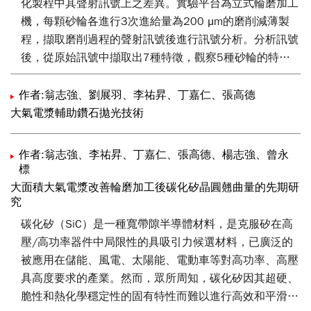
化製程中其聲射訊號上之差異。實驗平台為立式輪磨加工
膜、奈米結構抗反射膜片等等。
機，每顆砂輪各進行3次進給量為200 μm的磨削減薄製
程，擷取磨削過程的聲射訊號後進行訊號分析。分析訊號
後，從原始訊號中擷取出7種特徵，觀察5種砂輪的特徵
差異，與研磨過程的訊號特徵變化。比較各類特徵，發現
磨損率 > 0.1的砂輪與第一次進行磨削的藍寶石晶圓，因
作者:翁志強、劉展羽、李祐昇、丁嘉仁、張高德
晶圓表面粗糙度值較後續進行的兩次低，所以訊號特徵表
大氣電漿輔助鑽石拋光技術
現較其他兩次不同。相反的，較小的磨損率 < 0.05則較
不受加工件表面粗糙度所影響。不僅從特徵訊號中歸納出
作者:翁志強、李祐昇、丁嘉仁、張高德、楊志強、曾永
砂輪的表面變化差異，而且驗證不同結合度在聲射訊號頻
標
帶上的比率。
大面積大氣電漿改善輪磨加工後碳化矽晶圓翹曲量的先期研
究
碳化矽（SiC）是一種寬帶隙半導體材料，是克服矽在高
壓/高功率器件中局限性的具吸引力候選材料，已廣泛的
被應用在儲能、風電、太陽能、電動車等對高功率、高壓
具高度要求的產業。然而，眾所周知，碳化矽因其超硬、
脆性和熱化學穩定性的固有特性而難以進行高效和平滑的