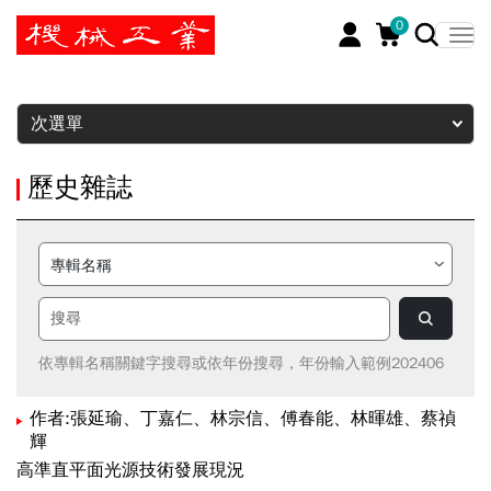
0
暫停
次選單
歷史雜誌
依專輯名稱關鍵字搜尋或依年份搜尋，年份輸入範例202406
作者:張延瑜、丁嘉仁、林宗信、傅春能、林暉雄、蔡禎
輝
高準直平面光源技術發展現況