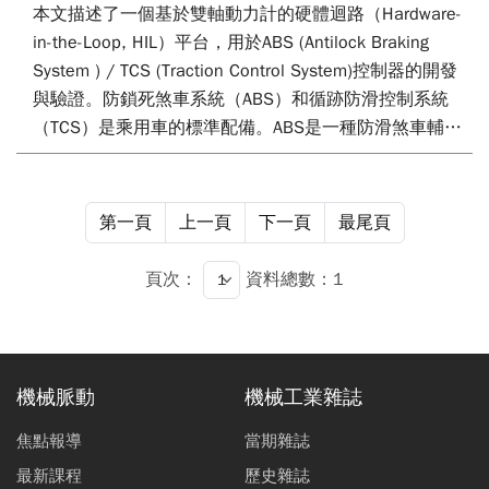
本文描述了一個基於雙軸動力計的硬體迴路（Hardware-
in-the-Loop, HIL）平台，用於ABS (Antilock Braking
System ) / TCS (Traction Control System)控制器的開發
與驗證。防鎖死煞車系統（ABS）和循跡防滑控制系統
（TCS）是乘用車的標準配備。ABS是一種防滑煞車輔助
系統，透過防止在煞車過程中車輪鎖死來提高安全性。
TCS是一種控制系統，透過調節動力輸出來防止車輪打
滑，特別是對失去路面抓地力的車輪進行調整。此HIL即
第一頁
上一頁
下一頁
最尾頁
時平台基於dSPACE車輛模型和模擬環境，並由實際驅動
馬達、液壓煞車系統和Chroma雙軸動力計測試平台組
頁次：
資料總數：1
成，能提供比單軸動力計平台更真實和複雜的測試條件。
透過雙軸架構，該平台能有效地將模型的模擬結果反應在
兩個動力計軸上。此外，該HIL系統還可以評估ABS/TCS
控制器的控制邏輯和性能表現。
機械脈動
機械工業雜誌
焦點報導
當期雜誌
最新課程
歷史雜誌