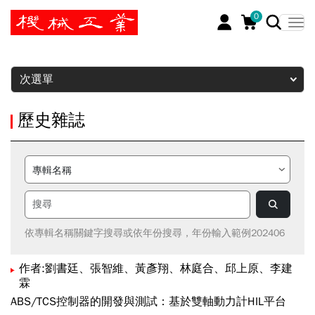
0
暫停
次選單
歷史雜誌
依專輯名稱關鍵字搜尋或依年份搜尋，年份輸入範例202406
作者:劉書廷、張智維、黃彥翔、林庭合、邱上原、李建
霖
ABS/TCS控制器的開發與測試：基於雙軸動力計HIL平台