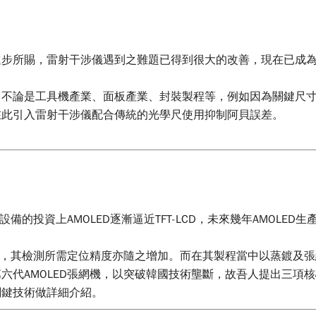
進步所賜，雷射干涉儀遇到之難題已得到很大的改善，現在已成
，不論是工具機產業、面板產業、封裝製程等，例如因為關鍵尺
在此引入雷射干涉儀配合傳統的光學尺使用抑制阿貝誤差。
算控制推力達到閉回授控制，藉由切換粗細定位達到高精密定位
備的投資上AMOLED逐漸逼近TFT-LCD，未來幾年AMOLED生
加，其檢測所需定位精度亦隨之增加。而在其製程當中以蒸鍍及張
六代AMOLED張網機，以突破韓國技術壟斷，故吾人提出三項
關鍵技術做詳細介紹。