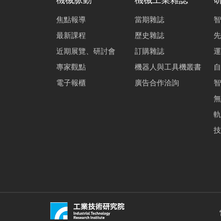
機械脈動
機械工業雜誌
焦點報導
當期雜誌
智
最新課程
歷史雜誌
先
近期展覽、研討會
訂購雜誌
運
專家觀點
機器人與工具機叢書
自
電子報櫃
廣告合作洽詢
智
無
軌
技