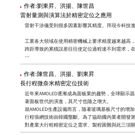
作者:劉東昇、洪揚、陳世昌
雷射量測與演算法於精密定位之應用
雷射干涉儀受到很多因素影響其精度。拜現今科技
工業各大領域在使用精密機械上要求精度越來越高
跨距導致的累積誤差往往使定位過程達不到需求，
本文發展雙回饋量測補償技術，取得回授資訊並計
作者:陳世昌、洪揚、劉東昇
長行程微奈米精密定位技術
近年來AMOLED逐漸成為面板業的趨勢，全球顯示器設
著面板世代的演進，其尺寸也隨之增大。
就AMOLED生產設備而言，隨著玻璃基板尺寸的增
行程張網技術由韓國壟斷。為了協助國內業者開發第
對產業大行程精密定位之需求、製程困難與此三項