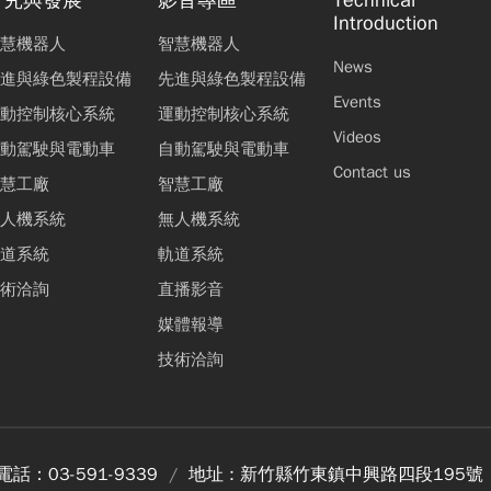
研究與發展
影音專區
Technical
Introduction
慧機器人
智慧機器人
News
進與綠色製程設備
先進與綠色製程設備
Events
動控制核心系統
運動控制核心系統
Videos
動駕駛與電動車
自動駕駛與電動車
Contact us
慧工廠
智慧工廠
人機系統
無人機系統
道系統
軌道系統
術洽詢
直播影音
媒體報導
技術洽詢
電話：
03-591-9339
地址 :
新竹縣竹東鎮中興路四段195號