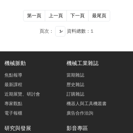
第一頁
上一頁
下一頁
最尾頁
頁次：
資料總數：1
機械脈動
機械工業雜誌
焦點報導
當期雜誌
最新課程
歷史雜誌
近期展覽、研討會
訂購雜誌
專家觀點
機器人與工具機叢書
電子報櫃
廣告合作洽詢
研究與發展
影音專區