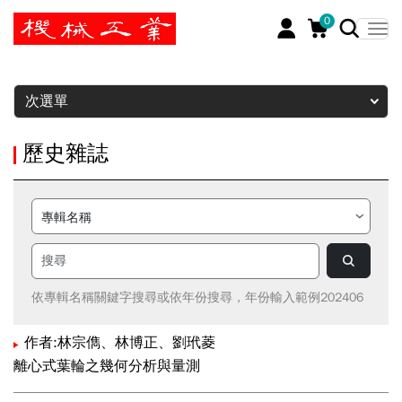
0
暫停
次選單
歷史雜誌
依專輯名稱關鍵字搜尋或依年份搜尋，年份輸入範例202406
作者:林宗儁、林博正、劉玳菱
離心式葉輪之幾何分析與量測