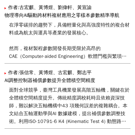
作者:古宏麒、黃博煜、劉偉軒、黃宣諭
物理導向AI驅動跨材料複材應用之零樣本參數精準導航
在淨零碳排的趨勢下，具備輕量化與高強度特性的複合材
料成為航太與運具等產業的發展核心。
然而，複材製程參數開發長期受限於高昂的
CAE（Computer-aided Engineering）軟體門檻與繁瑣試
誤流程。
作者:張信常、黃博煜、古宏麒、鄭志平
當導入新材料時，傳統仰賴大量模擬與實驗的方法，常導
AI調整控制器補償參數提升全體積空間精度
致開發週期過長且成本高昂。本研究提出「物理導向零樣
面對全球競爭，臺灣工具機業發展高階五軸機，關鍵在於
本整體式學習」（Physics-guided Zero-Shot Ensemble
全體積空間精度提升。傳統精度調校耗時且依賴資深技
Learning）AI 技術，能利用既有材料知識推論新材料參
師，難以解決五軸機構中43 項幾何誤差的複雜耦合。本
數，解決跨材料特性預測問題，成功減少超過50% 的模
文結合五軸運動學與AI 數據建模，提出補償參數調整技
擬與試驗次數。同時透過遷移學習（Transfer
術。利用ISO-10791-6 K4 (Kinematic Test 4) 動態路徑
Learning），以少量真實數據進行模型補償，使模型預測
測試和雷射量測儀，採集刀具中心點動態誤差數據與控制
值與真實強度誤差降至 3% 以下，大幅提升複材製程優化