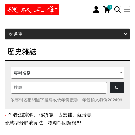
0
暫停
次選單
歷史雜誌
依專輯名稱關鍵字搜尋或依年份搜尋，年份輸入範例202406
作者:龔宗鈞、張碩傑、古宏麒、蘇瑞堯
智慧型分群演算法—模糊C-回歸模型