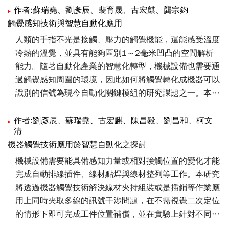
作者:蘇瑞堯、劉彥辰、裴育晟、古宏麒、龔宗鈞
觸覺感知技術與智慧自動化應用
人類的手指不光是接觸、壓力的觸覺機能，還能感受溫度
冷熱的溫覺，並具有能夠區別1～2毫米凹凸的空間解析
能力。隨著自動化產業的智慧化轉型，機械設備也需要通
過觸覺感知周圍的環境，因此如何將觸覺轉化成機器可以
識別的信號為現今自動化關鍵模組的研究課題之一。本文
概述了觸覺感知技術的發展現況，包括生理學的研究、觸
覺感測器量測原理功能比較、及其智慧自動化相關應用案
作者:劉彥辰、蘇瑞堯、古宏麒、陳昌毅、劉昌和、柯文
清
例，希望能作為國內精密機械產業未來發展方向的參考。
機器觸覺技術應用於智慧自動化之探討
機械設備需要能具備感知力量或相對接觸位置的變化才能
完成自動排線插件、線材點焊與線材整列等工作。本研究
將透過機器觸覺技術解決線材夾持組裝或是插銷等作業應
用上同時夾取多線的訊號干涉問題，在不需視覺二次定位
的情形下即可完成工件位置補償，並在實驗上針對不同線
徑線材與接頭的多種擺放姿態均可順利補正。