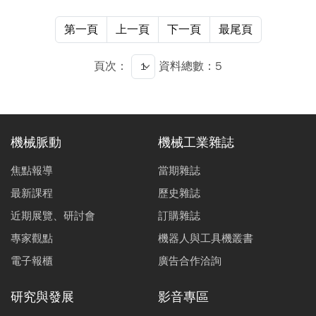
器機械座標。建立物理導引AI 模型，聚焦優化四項旋轉軸
效率與精度。
機構鏈誤差參數，包含XOC（X 軸對C 軸的偏心誤差，X-
第一頁
上一頁
下一頁
最尾頁
coordinate of Origin of C-axis）、YOC（Y 軸對C 軸的偏
心誤差，Y-coordinate of Origin of C-axis）、YOA（Y軸
頁次：
資料總數：5
對A軸的偏心誤差，Y-coordinate of Origin of A-axis）、
ZOA（Z軸對A 軸的偏心誤差，Z-coordinate of Origin of
A-axis）。結果顯示，本系統能有效預測與補償空間誤
差，縮短調機時間，實現精度調校標準化與數據化，助國
機械脈動
機械工業雜誌
內工具機產業晉升A+ 級精度品級。
焦點報導
當期雜誌
最新課程
歷史雜誌
近期展覽、研討會
訂購雜誌
專家觀點
機器人與工具機叢書
電子報櫃
廣告合作洽詢
研究與發展
影音專區