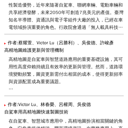
性製造優勢，近年來隨著自駕車、聯網車輛、電動車輛和
共享經濟發酵，未來2050年可創造7兆美元的產值。臺灣
知名半導體、資通訊與電子零組件大廠的投入，已經在車
電領域扮演重要的角色。行政院會通過「無人載具科技創
新實驗條例」草案，並經立法院在2019年三讀通過，從
行政院整合經濟部、交通部、內政部等單位致力科技完備
作者:蔡耀萱、Victor Lu（呂勝利）、吳俊德、許峻彥
智慧運輸與產業的發展，自動駕駛車應用在公共接駁、智
高精地圖維護更新與管理機制
慧運輸物流等服務上，將加速臺灣汽車電子成長爆發力，
高精地圖是自駕車與智慧道路應用的重要基礎設施，其可
為臺灣車輛和零組件產業往下一個重要里程碑邁進。
用性高度仰賴持續且有效率的更新與管理。然而，道路環
境變動頻繁，圖資更新需付出相當的成本，使得更新頻率
與資源配置成為重要議題。
本文延續既有的高精地圖更新方法與流程[1]，基於桃園
機場與新竹市區兩場域共十次更新經驗，分析不同場域特
作者:Victor Lu、林春榮、呂權周、吳俊德
性在不同更新頻率的成本差異。研究結果顯示，由於更新
自駕車用高精地圖快速製圖技術
作業存在固定成本，使得更新頻率並非愈高愈有效率，適
在自駕車、智慧城市應用中，高精地圖扮演相當關鍵的角
當的更新策略需依場域道路複雜度與變動頻率調整。接續