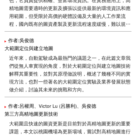
色，它負責提供精確、豐富環境資訊。在實務應用上，高
進一步探討以道路施工資訊作為事件驅動更新依據的可行
精地圖需要適時的更新及擴張以提供最新的環境資訊和應
性，分析現行施工資料在精度、完整性與時效性上的限
用範圍，但受限於高價的硬體設備及大量的人工作業流
制。最後，本文提出一套借鏡軟體工程版本控制概念的高
程，國內既有的圖資產製及更新流程速度緩慢，難以規模
精地圖版次管理機制，支援多版次、多來源圖資的共存與
化。為達到快速更新及擴張需求，本團隊試圖評估低成本
整合，並透過實際案例驗證其可行性，為高精地圖長期維
設備與半自動化的流程的綜合成效。因此，本團隊通過工
作者:吳俊德
護與多方協作提供具體參考。
研院機械所自製的低成本光達測繪設備來對桃園國際機場
大範圍定位與建立地圖
場域進行案例分析，並透過本文展示只使用國內測繪業者
近年來，自動駕駛成為最熱門的議題之一，在此篇文章我
10% 成本的硬體設備及20% 的向量地圖產製時間，來建
們從無人車實現的角度，對於大範圍定位與建立地圖技術
置自駕車用的高精地圖，並驗證本系統產生的圖資更新能
解釋其重要性，並對其原理做說明，概述了幾種不同的實
符合內政部對於高精地圖的精度規範。透過這些成果，本
現方法，也對一些著名的大範圍定位實驗及業界發展狀態
團隊描繪一個建置臺灣高精地圖的願景，結合既有高成本
做介紹，討論其未來的挑戰和方向。
且高精度的地圖產製流程與本文提出低成本快速建圖流
程，一起協作創建出兼具精度與新鮮度並包覆全臺灣的高
作者:呂權周、Victor Lu (呂勝利)、吳俊德
精地圖。
第三方高精地圖更新技術
大範圍且快速的圖資更新是目前對於高精地圖更新的重要
課題，本文以桃園機場為更新場域，嘗試對高精地圖進行