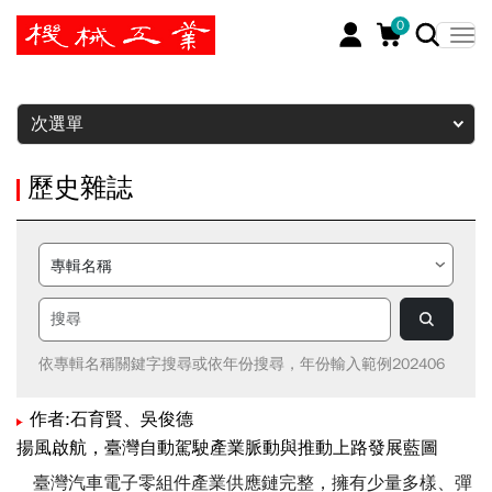
0
暫停
次選單
歷史雜誌
依專輯名稱關鍵字搜尋或依年份搜尋，年份輸入範例202406
作者:石育賢、吳俊德
揚風啟航，臺灣自動駕駛產業脈動與推動上路發展藍圖
臺灣汽車電子零組件產業供應鏈完整，擁有少量多樣、彈