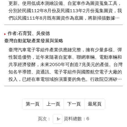
更新。使用低成本測繪設備、自駕車作為圖資蒐集工具，
分別於民國112年8月份及民國113年2月份蒐集圖資，我
們以民國111年8月既有圖資作為底圖，將新掃描數據套
疊至底圖來產生新點雲；透過本文新提出的「套疊偏差
量」點雲品質量化指標，確認所有點雲絕對精度小於30
作者:石育賢、吳俊德
公分，符合內政部規範。向量地圖部分，我們依據圖層的
臺灣自動駕駛產業發展與策略
關聯性及依賴性來定義圖層的更新順序，定義適用於各圖
臺灣汽車電子零組件產業供應鏈完整，擁有少量多樣、彈
層之通用更新流程，並討論更新過程遇到的實務問題。證
性製造優勢，近年來隨著自駕車、聯網車輛、電動車輛和
實該場域大小本文使用的設備皆可進行季更新。
共享經濟發酵，未來2050年可創造7兆美元的產值。台灣
知名半導體、資通訊、電子零組件與國際航空電子大廠的
投入，已經在車電領域扮演重要的角色。行政院亞洲矽谷
產業政策希望經濟部推動無人載具科技創新實驗條例，集
合產業上下游發展以自動駕駛接駁車隊、自動運輸物流旗
艦隊應用規劃，將加速台灣汽車電子成長爆發力，為台灣
第一頁
上一頁
下一頁
最尾頁
車輛和零組件產業往下一個重要里程碑邁進。
頁次：
資料總數：6