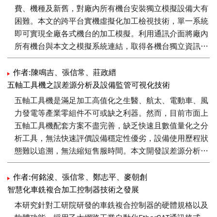
費、機種及新舊，對廠內所有機台安裝獨立模擬設備大有
困難。本文的跨平台實機虛擬化加工檢視技術，單一系統
即可實現全廠各式機台的加工模擬。利用通訊介面將廠內
所有機台與本文之模擬系統連結，取得各機台獨立資訊，
配合以對應機台構型建置的運動鏈，模擬出在加工區內與
實機高一致性的虛擬加工環境。執行NC(Numerical
作者:陳鳴吉、張信常、莊政縉
Control)碼即可快速檢視正確性與預估工時，並於3D畫面
五軸工具機之誤差源分析及設備監管可視化技術
瀏覽加工結果、有無干涉或碰撞。接著利用M碼G碼轉換
五軸工具機是滿足加工高值化之生醫、航太、電動車、風
機能，轉檔為目標廠牌控制器的NC碼，將其發配至對應
力發電等產業零組件不可或缺之利器。然而，目前市面上
機型，並開始加工程序。本文技術有效消弭異個控制器品
五軸工具機配套方案不盡完善，缺乏快速且數值量化之分
牌間的差異、降低機台硬體需求，提升總體效率並減少人
析工具，無法快速評價設備穩定性優劣，設備使用歷程狀
力與材料耗損。
態難以追溯，無法縮短售服時間。本文開發誤差源分析技
術與設備監管可視化技術之軟體平台，提供誤差源解耦分
析與可視化支援有策略的性能提升方案擬定，滿足五軸機
作者:何銘浚、張信常、鄭志平、麥朝創
急迫需要對應的軌跡切削精度量測與性能評估測試需求，
智慧化車銑複合加工控制器技術之發展
並應用設備監管可視化技術進行TCP (Tool Center Point)
本研究針對工研院研發的車銑複合控制器的硬體規格以及
軌跡數值統計分析，有效掌握設備伺服動態歷程，有助於