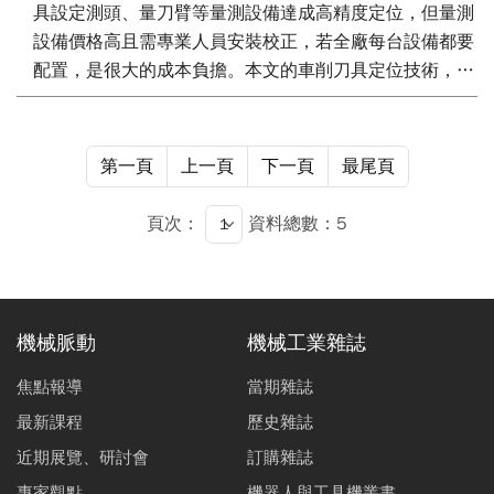
對A軸的偏心誤差，Y-coordinate of Origin of A-axis）、
具設定測頭、量刀臂等量測設備達成高精度定位，但量測
ZOA（Z軸對A 軸的偏心誤差，Z-coordinate of Origin of
設備價格高且需專業人員安裝校正，若全廠每台設備都要
A-axis）。結果顯示，本系統能有效預測與補償空間誤
配置，是很大的成本負擔。本文的車削刀具定位技術，是
差，縮短調機時間，實現精度調校標準化與數據化，助國
基於切削過程產生熱能的物理現象，利用控制器在待測定
內工具機產業晉升A+ 級精度品級。
軸進行精準移動並在其正交軸進行切削，同時搭配熱影像
感測器進行切削區域的熱溫升偵測作為刀尖與工件接觸的
第一頁
上一頁
下一頁
最尾頁
判定依據，最佳定位精度為控制器最小移動量。在本技術
中，熱影像感測器採用便攜式設計，一般使用者可自行安
頁次：
資料總數：5
裝校正，並且輕易的移至其它機台使用，具備低設備成
本、低使用門檻、高定位精度的優勢。
機械脈動
機械工業雜誌
焦點報導
當期雜誌
最新課程
歷史雜誌
近期展覽、研討會
訂購雜誌
專家觀點
機器人與工具機叢書