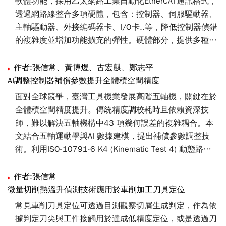
軟體功能，採用乙太網路工業自動化EtherCAT通訊格式，
問題分析或是歷程追溯，補足國內五軸工具機穩定性分析
透過網路線整合多項硬體，包含：控制器、伺服驅動器、
的缺口，加速推升國內五軸工具機技術與提高產業價值。
主軸驅動器、外接編碼器卡、I/O卡..等，降低控制器偵錯
的複雜度並增加功能擴充的彈性。硬體部分，提供多種通
訊卡使用並支援多家驅動器，讓使用者有更多的選擇；軟
體方面，提供友善的操作介面並建立靈活的客製化軟體、
作者:張信常、黃博煜、古宏麒、鄭志平
運動控制機能、調機輔助機能與其他附加機能，經由參數
AI調整控制器補償參數提升全體積空間精度
設定，即可搭配不同機型使用。
面對全球競爭，臺灣工具機業發展高階五軸機，關鍵在於
全體積空間精度提升。傳統精度調校耗時且依賴資深技
師，難以解決五軸機構中43 項幾何誤差的複雜耦合。本
文結合五軸運動學與AI 數據建模，提出補償參數調整技
術。利用ISO-10791-6 K4 (Kinematic Test 4) 動態路徑
測試和雷射量測儀，採集刀具中心點動態誤差數據與控制
器機械座標。建立物理導引AI 模型，聚焦優化四項旋轉軸
作者:張信常
機構鏈誤差參數，包含XOC（X 軸對C 軸的偏心誤差，X-
微量切削熱溫升偵測技術應用於車削加工刀具定位
coordinate of Origin of C-axis）、YOC（Y 軸對C 軸的偏
常見車削刀具定位可透過目測觀察切屑生成判定，作為依
心誤差，Y-coordinate of Origin of C-axis）、YOA（Y軸
據判定刀尖與工件接觸用於達成低精度定位，或是透過刀