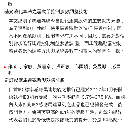
敏
計者需自行調整尺寸所花的時間，降低開發成本。
基於演化算法之驅動器控制參數調整技術
本文說明了馬達為現今自動化產業設備的主要動力來源，
為了達到較佳性能，使用馬達驅動器進行 馬達控制，因
為不同產業類別，性能需求有所不同，因此，需要針對個
別需求進行馬達控制增益參數調 整，而馬達驅動器控制
增益參數的調整方法與系統參數有相當大的關聯性，探討
傳統自動控制方法中的 頻域設計，與時域設計的計算方
法，討論不同控制架構的差異與優缺點，最後說明演化式
作者:丁家敏、黃憲章、張正敏、邱國麟、吳昱勳、彭昌
明
的最佳化方法， 包括單目標與多目標最佳化問題討論，
定頻感應馬達磁路與熱傳分析
可應用到不同的產業與處理多變工作狀況，滿足各種工程
問題。
目前IEC標準感應馬達規範之推行已經於2017年1月份開
始執行IE3能效等級，涵蓋功率範圍 0.75~375 kW。而國
內大廠針對IE3感應馬達系列之產品也已經開發完成，後
續開發方向會朝著更高的IE4能效等級前進。能效的提昇
代表著損耗的降低或是散熱能力的提升。於是IE4感應馬
達磁路與熱傳兩者間的耦合分析更突顯其重要性。本文將