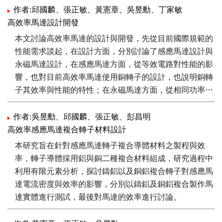
作者:邱國麟、張正敏、黃憲章、吳昱勳、丁家敏
高效率馬達設計開發
本文討論高效率馬達的設計與開發，先從目前國際規範的
性能需求談起，在設計方面，分別討論了感應馬達設計與
永磁馬達設計，在感應馬達方面，從等效電路對性能的影
響，也對目前高效率馬達使用銅轉子的設計，也說明銅轉
子其效率與性能的特性；在永磁馬達方面，從相同功率在
不同尺寸下，磁裝載與電裝載對效率的影響，最後，闡述
了高效率馬達在產業上的應用與前景。
作者:吳昱勳、邱國麟、張正敏、彭昌明
高效率感應馬達複合轉子材料設計
本研究旨在針對感應馬達轉子複合導體材料之製程與效
率，轉子導體採用鋁與銅二種複合材料組成，研究過程中
利用有限元素分析，探討鑄鋁以及銅鋁複合轉子對感應馬
達電流密度與效率的影響，分別以鑄鋁及銅鋁複合製作馬
達實體進行測試，最後對馬達的效率進行討論。