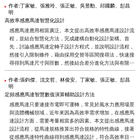
介紹以motor CAD馬達分析軟體為工具，進行馬達磁路分
作者:丁家敏、張雅玲、張正敏、吳昱勳、邱國麟、彭昌
明
析計算損耗，並轉換到熱傳分析觀察馬達之線圈、鐵心與
高效率感應馬達智慧化設計
殼體溫度…等，並說明哪些散熱因素會影響到線圈溫度狀
況。
感應馬達應用相當廣泛。本文提出高效率感應馬達設計流
程，並結合智慧化方法，完成建構自動化設計架構。首
先，討論感應馬達定轉子設計方程式，並說明設計流程，
然後引入限制條件，藉由採用交替等區間搜尋法，快速搜
尋得到馬達尺寸與匝數，然後結合差分進化方法與有限元
素軟體進行馬達效率最佳化。採用的方法為透過Excel試
算表建構設計流程與撰寫最佳化程式，並採用腳本語言控
作者:張鈞傑、沈文哲、林俊安、丁家敏、張正敏、彭昌
明
制有限元素軟體ANSYS，然後擷取分析資料進行確認規
定頻感應馬達智慧數值演算輔助設計方法
格。
感應馬達只要連接市電即可運轉，常見於風水力應用場景
與流體機械領域，近年來因為高效率需求增加，在感應馬
達設計方面，需要考量相當多的因素。本文提出感應馬達
設計流程，從馬達規格推算出符合規格的特性曲線，接著
從感應馬達特性曲線得到感應馬達設計，符合高效率目