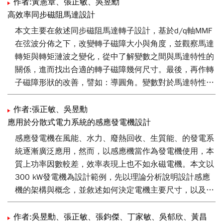
作者:黃憲章、張正敏、吳昱勳
高效率同步磁阻馬達設計
本文主要在敘述同步磁阻馬達轉子設計，基於d/q軸MMF
在弦波分佈之下，改變轉子磁障大小與角度，並觀察馬達
轉矩與轉矩漣波之變化，從中了解變數之間與馬達特性的
關係，進而找出合適的轉子磁障幾何尺寸。最後，再作轉
子磁障形狀的改善，譬如：導圓角。變數對於馬達特性之
敏感度，有時無法兩者兼得，必須有所妥協取得平衡點，
以達到馬達規格需求與改善。
作者:張正敏、吳昱勳
應用於分散式電力系統的感應發電機設計
感應發電機在風能、水力、廢熱回收、生質能、的發電系
統逐漸廣泛應用，然而，以感應機當作為發電機使用，本
質上功率因數較差，效率表現上也不如永磁電機。本文以
300 kW發電機為設計範例，先以理論分析說明設計感應
機的架構與概念，並敘述如何決定電機主要尺寸，以及細
部設計的若干注意事項，再以電磁分析軟體以有限元素法
模擬計算電機性能，確認設計結果符合規格需求。
作者:吳昱勳、張正敏、張鈞傑、丁家敏、吳郁欣、黃昌