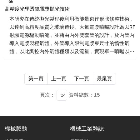
霈
割、研磨時也較為困難，並且晶圓尺寸越大越棘手，SiC
高精度光學透鏡電漿拋光技術
晶錠切割為晶圓的過程即唯一重要的製程技術，如何透過
快速、有效率的技術進行晶錠切割，許多公司都投入資源
本研究在傳統拋光製程後利用微能量束作形狀修整技術，
進行相關的技術研發。本文將針對近年來各種主要切割技
以達到高精度品質之玻璃透鏡。大氣電漿噴嘴設計為以RF
術進行討論與分析，提供讀者在進入晶錠切割技術領域的
射頻電源驅動噴流，並藉由內外雙套管的設計，於內管內
參考。
導入電漿製程氣體，外管導入限制電漿束尺寸的惰性氣
體，以此調控內外氣體種類以及流量，實現單一噴嘴以氣
流侷限方式控制電漿中央區的範圍以調控能量束口徑狀
態。 本實驗同時採用光學放射光譜儀分析電漿物種隨氣
體比例以及功率等參數的變化，了解電漿反應與表面狀
第一頁
上一頁
下一頁
最尾頁
態、蝕刻速率的關係，以獲得一最佳的拋光參數。 由實
驗結果得知玻璃透鏡表面之蝕刻率可控制在50 nm/min至
頁次：
資料總數：15
450 nm/min，表面粗糙度可達< 5 nm。
機械脈動
機械工業雜誌