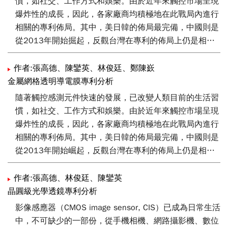
慣，如社交、工作方式和娛樂。由於近年來觸控市場呈現
爆炸性的成長，因此，各家廠商均積極地在此戰局內進行
相關的專利佈局。其中，美日韓的佈局最完備，中國則是
從2013年開始掘起，反觀台灣在專利的佈局上仍是相對
弱勢；在本文中將介紹目前各家廠商的專利佈局情況，以
及近來以金屬網格技術應用於觸控感測器上的發展趨勢。
作者:張高德、陳鑾英、林俊廷、鄭陳嶔
金屬網格透明導電膜專利分析
隨著觸控感測元件快速的發展，已改變人類目前的生活習
慣，如社交、工作方式和娛樂。由於近年來觸控市場呈現
爆炸性的成長，因此，各家廠商均積極地在此戰局內進行
相關的專利佈局。其中，美日韓的佈局最完備，中國則是
從2013年開始崛起，反觀台灣在專利的佈局上仍是相對
弱勢；時至今日，由於觸控市場的飽和，因此，相較於去
年，整體專利件數則呈現出下滑的趨勢；此外，因應薄型
作者:張高德、林俊廷、陳鑾英
化及低價化的需求，單層金屬網格技術及印刷製程的發
晶圓級光學透鏡專利分析
展，成為現今製作觸控感測器的主流。在本文中將介紹目
影像感應器（CMOS image sensor, CIS）已成為日常生活
前各家廠商的專利佈局情況，以及近來以金屬網格技術應
中，不可缺少的一部份，從手機相機、網路攝影機、數位