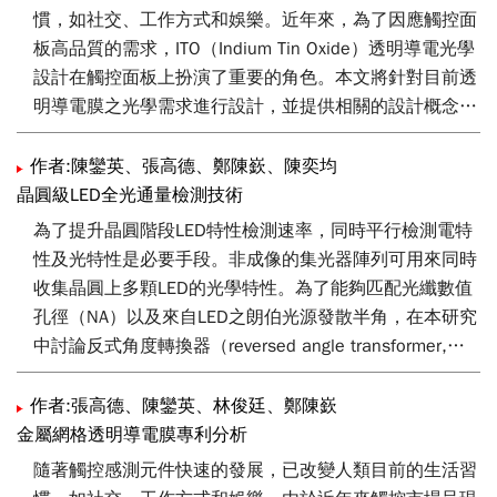
慣，如社交、工作方式和娛樂。近年來，為了因應觸控面
板高品質的需求，ITO（Indium Tin Oxide）透明導電光學
設計在觸控面板上扮演了重要的角色。本文將針對目前透
明導電膜之光學需求進行設計，並提供相關的設計概念，
除此之外，最後再針對大尺寸觸控面板所需的透明導電膜
及光學需求進行介紹。
作者:陳鑾英、張高德、鄭陳嶔、陳奕均
晶圓級LED全光通量檢測技術
為了提升晶圓階段LED特性檢測速率，同時平行檢測電特
性及光特性是必要手段。非成像的集光器陣列可用來同時
收集晶圓上多顆LED的光學特性。為了能夠匹配光纖數值
孔徑（NA）以及來自LED之朗伯光源發散半角，在本研究
中討論反式角度轉換器（reversed angle transformer,
RAT）之設計使用。並利用商用光學模擬軟體
LightTools®，根據Monte-Carlo光線追跡方法進行模擬設
作者:張高德、陳鑾英、林俊廷、鄭陳嶔
計。藉由模擬幫助，可以發現入口處可收集接近94 %的
金屬網格透明導電膜專利分析
朗伯輻射光源能量，反式角度轉換器的收集比例接近99
隨著觸控感測元件快速的發展，已改變人類目前的生活習
%。