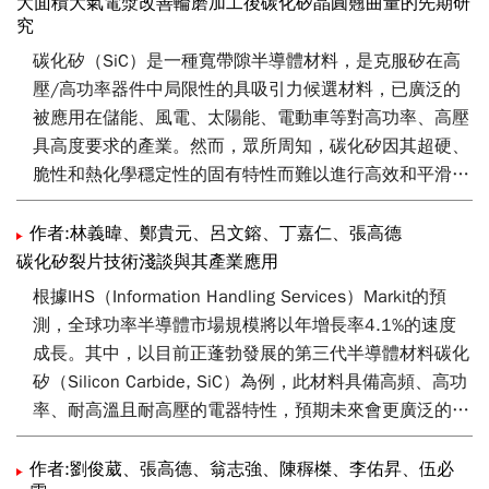
大面積大氣電漿改善輪磨加工後碳化矽晶圓翹曲量的先期研
域的高度適應性與技術潛力。
究
碳化矽（SiC）是一種寬帶隙半導體材料，是克服矽在高
壓/高功率器件中局限性的具吸引力候選材料，已廣泛的
被應用在儲能、風電、太陽能、電動車等對高功率、高壓
具高度要求的產業。然而，眾所周知，碳化矽因其超硬、
脆性和熱化學穩定性的固有特性而難以進行高效和平滑的
加工。再者，因應SiC晶圓尺寸的放大，具有高材料移除
效率的輪磨製程逐漸成為加工的主流之一。然而，由於塑
作者:林義暐、鄭貴元、呂文鎔、丁嘉仁、張高德
性變形和斷裂等「應力誘導」現象，研磨過程不可避免地
碳化矽裂片技術淺談與其產業應用
會在晶圓表面下方引入損傷層。本文嘗試以自行發展的大
根據IHS（Information Handling Services）Markit的預
氣電漿乾式蝕刻設備，去除輪磨加工應力導致的翹曲。實
測，全球功率半導體市場規模將以年增長率4.1%的速度
驗初步結果顯示大氣電漿設備可快速且有效的將晶圓翹曲
成長。其中，以目前正蓬勃發展的第三代半導體材料碳化
量由單面輪磨(採用8000號砂輪)後的110-150 µm，降回
矽（Silicon Carbide, SiC）為例，此材料具備高頻、高功
10-20 µm（輪磨前的晶圓翹曲量）。
率、耐高溫且耐高壓的電器特性，預期未來會更廣泛的應
用在電動車、充電樁、太陽能、離岸風電、基地台與5G
等[1]。硬度方面，SiC僅次於鑽石與碳化硼，因此在切
作者:劉俊葳、張高德、翁志強、陳稺榤、李佑昇、伍必