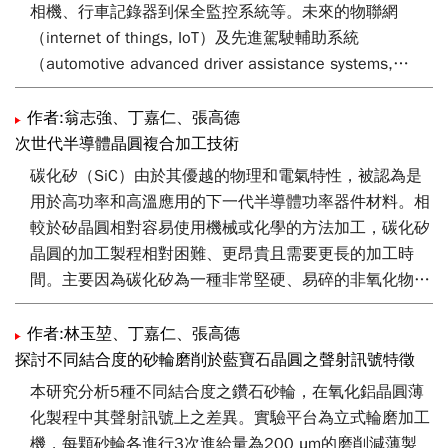
用於觸控感測器上的發展趨勢。
相機、行車記錄器到保全監控系統等。未來的物聯網
（internet of things, IoT）及先進駕駛輔助系統
（automotive advanced driver assistance systems,
ADAS）更是扮演極為重要的角色。因應IoT及ADAS的發展
來看，相機需要具備微型化、薄型化及低價化等特性，因
作者:翁志強、丁嘉仁、張高德
此，晶圓級光學（wafer level optics, WLO）之技術也隨
次世代半導體晶圓複合加工技術
之孕育而生。本文將以專利分析的角度，來探討目前全球
碳化矽（SiC）由於其優越的物理和電氣特性，被認為是
大廠晶圓級光學透鏡專利的發展，及未來技術策略佈局的
用於高功率和高溫應用的下一代半導體功率器件材料。相
趨勢。
較於矽晶圓相對容易使用機械或化學的方法加工，碳化矽
晶圓的加工製程相對困難、更昂貴且需要更長的加工時
間。主要因為碳化矽為一種非常堅硬、易碎的非氧化物陶
瓷材料。本研究主要開發超音波輔助輪磨技術以及電漿輔
助拋光兩種複合加工技術，作為提升碳化矽晶圓加工速率
作者:林玉堃、丁嘉仁、張高德
的手段。
探討不同結合度的砂輪磨削於藍寶石晶圓之聲射訊號特徵
本研究分析5種不同結合度之鑽石砂輪，在氧化鋁晶圓薄
化製程中其聲射訊號上之差異。實驗平台為立式輪磨加工
機，每顆砂輪各進行3次進給量為200 μm的磨削減薄製