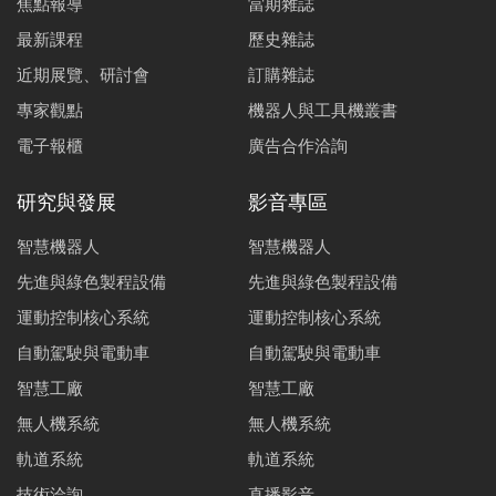
焦點報導
當期雜誌
最新課程
歷史雜誌
近期展覽、研討會
訂購雜誌
專家觀點
機器人與工具機叢書
電子報櫃
廣告合作洽詢
研究與發展
影音專區
智慧機器人
智慧機器人
先進與綠色製程設備
先進與綠色製程設備
運動控制核心系統
運動控制核心系統
自動駕駛與電動車
自動駕駛與電動車
智慧工廠
智慧工廠
無人機系統
無人機系統
軌道系統
軌道系統
技術洽詢
直播影音