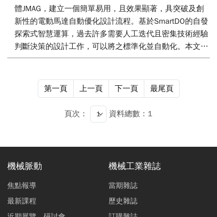
體JMAG，建立一個簡單易用，且效果顯著，具突破及創
新性的電動馬達自動優化設計流程。基於SmartDO的自發
探索式智慧運算，過去許多需要人工迭代且密集技術經驗
判斷決策的設計工作，可以將之標準化並自動化。本文並
展示一個設計成果，此設計成果證明此方法與流程為可行
且已相當穩定成熟。最重要的，其導入與使用過程比一般
專業軟體更為簡單許多，可以真正節省且加速研發與設計
第一頁
上一頁
下一頁
最尾頁
人力的效益。
頁次：
資料總數：1
機械脈動
機械工業雜誌
焦點報導
當期雜誌
最新課程
歷史雜誌
近期展覽、研討會
訂購雜誌