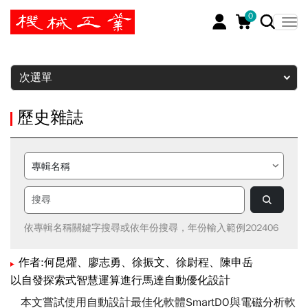
0
暫停
次選單
歷史雜誌
依專輯名稱關鍵字搜尋或依年份搜尋，年份輸入範例202406
作者:何昆燿、廖志勇、徐振文、徐尉程、陳申岳
以自發探索式智慧運算進行馬達自動優化設計
本文嘗試使用自動設計最佳化軟體SmartDO與電磁分析軟