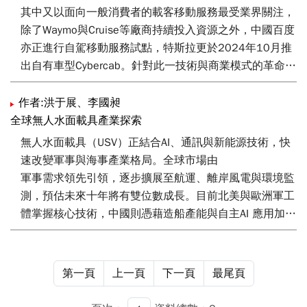
其中又以面向一般消費者的載客移動服務最受業界關注，
除了Waymo與Cruise等廠商持續投入資源之外，中國百度
亦正進行自駕移動服務試點，特斯拉更於2024年10月推
出自有車型Cybercab。針對此一技術與商業模式的革命性
變化，本文將針對自駕車移動服務的重點廠商，分析其發
展進度，並研究其服務模式，以供臺灣有意發展此類服務
作者:洪于展、李國昶
之廠商 參考。
全球無人水面載具產業探索
無人水面載具（USV）正結合AI、通訊與新能源技術，快
速改變軍事與海事產業格局。全球市場由
軍事需求領先引領，逐步擴展至航運、離岸風電與環境監
測，預估未來十年將有雙位數成長。目前北美與歐洲軍工
體掌握核心技術，中國則憑藉造船產能與自主AI 應用加速
追趕。挑戰將包括自主可靠性、資安、國際規範與責任歸
屬。對臺灣而言，若能結合造船能量、資通訊與電子零組
件產業聚落優勢，鎖定軍事與能源應用，將是切入全球市
第一頁
上一頁
下一頁
最尾頁
場的新興商機。