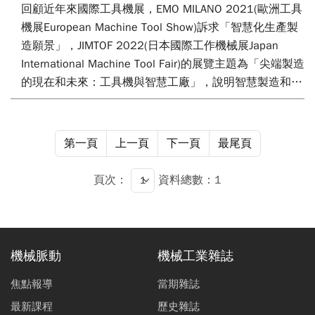
回顧近年來國際工具機展，EMO MILANO 2021(歐洲工具
機展European Machine Tool Show)訴求「智慧化生產製
造願景」，JIMTOF 2022(日本國際工作機械展Japan
International Machine Tool Fair)的展覽主題為「尖端製造
的現在和未來：工具機與智慧工廠」，說明智慧製造和工
具機智能化是未來的趨勢。然而臺灣在工具機應用與調
機，現今還是非常仰賴有經驗的老師傅，以試誤法進行設
定與調整。這也導致機台的加工效率與生產受到操作者經
第一頁
上一頁
下一頁
最尾頁
驗的影響與限制，無法發揮機台的最佳效率。而依賴經驗
傳承，也讓人才培訓需花費較多的時間。因此如何將老師
頁次：
資料總數：1
傅的經驗轉變成智能加值軟體，來協助業者補足經驗不足
的問題，並提升加工生產效率就極為重要，本文將針對工
具機智能加值軟體之發展與應用進行說明與介紹。
機械脈動
機械工業雜誌
焦點報導
當期雜誌
最新課程
歷史雜誌