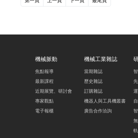
第一頁
上一頁
下一頁
最尾頁
機械脈動
機械工業雜誌
焦點報導
當期雜誌
智
最新課程
歷史雜誌
先
近期展覽、研討會
訂購雜誌
運
專家觀點
機器人與工具機叢書
自
電子報櫃
廣告合作洽詢
智
無
軌