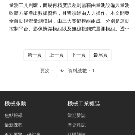
量測工具判斷，而幾何精度誤差則需藉由量測設備與量測
軟體方能產出數據資料，且皆須經由人力操作。本文開發
全自動視覺量測模組，由三大關鍵模組組成，分別是運動
控制平台、影像辨識模組以及無線接觸式量測模組。透過
RCNN（Region-based Convolutional Neural Networks）
模型進行物件取像偵測，快速定位物件所在位置以及分類
物件型態，再由影像處理技術取得待測物件之相關資訊，
第一頁
上一頁
下一頁
最尾頁
提供給運動控制平台進行接觸式量測點位取值，最終生成
量測精度的幾何報表，實現智慧化與品質監管系統整合，
頁次：
資料總數：1
一鍵啟動全自動視覺量測的解決方案。
機械脈動
機械工業雜誌
焦點報導
當期雜誌
最新課程
歷史雜誌
近期展覽、研討會
訂購雜誌