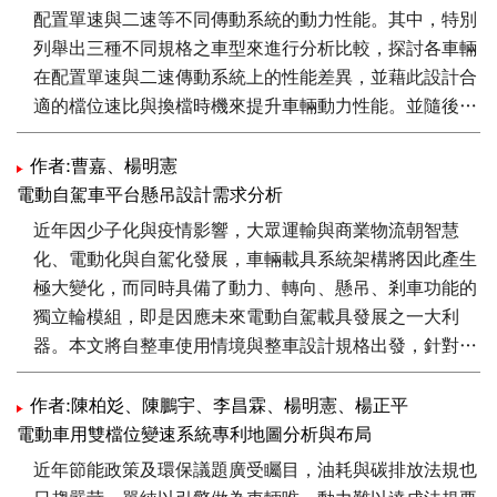
配置單速與二速等不同傳動系統的動力性能。其中，特別
列舉出三種不同規格之車型來進行分析比較，探討各車輛
在配置單速與二速傳動系統上的性能差異，並藉此設計合
適的檔位速比與換檔時機來提升車輛動力性能。並隨後進
行傳動齒輪箱的測試驗證，檢驗其檔位切換功能與傳動效
率測試，了解二速傳動齒輪箱的性能表現。
作者:曹嘉、楊明憲
電動自駕車平台懸吊設計需求分析
近年因少子化與疫情影響，大眾運輸與商業物流朝智慧
化、電動化與自駕化發展，車輛載具系統架構將因此產生
極大變化，而同時具備了動力、轉向、懸吊、剎車功能的
獨立輪模組，即是因應未來電動自駕載具發展之一大利
器。本文將自整車使用情境與整車設計規格出發，針對應
用了獨立輪模組之車輛底盤懸吊機構，進行動態參數項目
索引與參數範圍標定。並依照懸吊機構概念設計、分析流
作者:陳柏彣、陳鵬宇、李昌霖、楊明憲、楊正平
程，使用Adams/Car與Insight對獨立輪模組懸吊機構概念
電動車用雙檔位變速系統專利地圖分析與布局
進行分析與設計優化。最終以整車多體動力學模型搭配模
近年節能政策及環保議題廣受矚目，油耗與碳排放法規也
擬情境，如5 cm壕溝路面、5 cm單邊坑洞、ISO lane