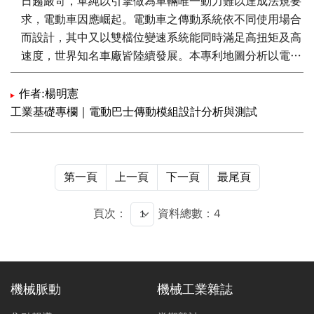
日趨嚴苛，單純以引擎做為車輛唯一動力難以達成法規要
change以及步階轉向，比較應用了獨立輪模組懸吊機構
求，電動車因應崛起。電動車之傳動系統依不同使用場合
之電動自駕車平台在懸吊機構優化設計前後之動態性能。
而設計，其中又以雙檔位變速系統能同時滿足高扭矩及高
速度，世界知名車廠皆陸續發展。本專利地圖分析以電動
車用雙檔位變速系統為分析主題，藉由專利地圖分析出技
術集中區及空洞區，深入探討市場現況及產業資訊，擬定
作者:楊明憲
專利布局策略並實際落實布局。
工業基礎專欄｜電動巴士傳動模組設計分析與測試
第一頁
上一頁
下一頁
最尾頁
頁次：
資料總數：4
機械脈動
機械工業雜誌