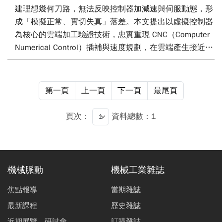
建理想幾何刀路，無法反映控制器加減速與伺服動態，形
成「模擬正常、實切失真」落差。本文提出以虛擬控制器
為核心的雲端加工驗證技術，忠實重現 CNC（Computer
Numerical Control）插補與速度規劃，在雲端產生接近實
機的時間序列插補點與軸速訊號，作為 3D（three-
dimensional）切削模擬、切削力學分析以及 3D 渲染的
共同基準。透過服務化與可擴充運算架構，本技術提供可
第一頁
上一頁
下一頁
最尾頁
重複、可追溯的遠端驗證流程，相較僅依通用
NC（Numerical Control）解譯器之幾何模擬，更能降低
頁次：
資料總數：1
試切成本與撞機風險，強化智慧製造場域之導入效益。
機械脈動
機械工業雜誌
焦點報導
當期雜誌
最新課程
歷史雜誌
近期展覽、研討會
訂購雜誌