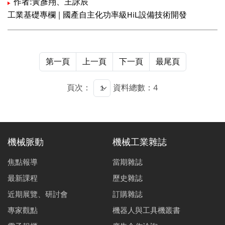
作者:黃彥翔、王詠辰
工業基礎專欄 | 國產自主化功率級HiL設備技術開發
第一頁
上一頁
下一頁
最尾頁
頁次：
資料總數：4
機械脈動
機械工業雜誌
焦點報導
當期雜誌
最新課程
歷史雜誌
近期展覽、研討會
訂購雜誌
專家觀點
機器人與工具機叢書