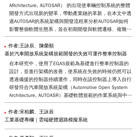
ARchitecture, AUTOSAR） 的出現使車輛控制系統的整體
開發方式出現新的變革，帶動產業鏈的革新，在本文中透
過AUTOSAR的系統架構與開發流程來分析AUTOSAR如何
影響整個軟體生態系，並在初期開發與軟體遷移、複雜性
與軟體工程及相容性幾個面向來說明AUTOSAR生態系參與
者所會遭遇到困難。最後，透過說明AUTOSAR架構如何實
作者:王詠辰、陳榮順
現車輛功能安全需求和透過AUTOSAR架構建造全新軟體生
基於汽車開放系統架構規範開發的失效可運作整車控制器
態系等兩個案例來探討AUTOSAR的機會與未來趨勢。
在本研究中，使用了EGAS規範為基礎進行整車控制器的
設計，並進行架構的改善，使系統在失效的時候仍然可以
透過備援的控制器持續運作，同時在該控制器上導入自行
研發符合汽車開放系統架構（Automotive Open System
Architecture, AUTOASR）基礎軟體規範的作業系統與中間
層，並透過智慧化的需求文檔分析工具來配置基礎軟體參
數與自動化產生程式碼，而在應用程式的部分則是並透過
作者:宋柏麟、王詠辰
邁斯沃克公司的工具箱建立了一組虛擬運行階段環境，讓
工業基礎專欄｜雲端硬體迴路模擬系統
使用者可以在圖形化的使用者介面進行應用程式的二次開
發。