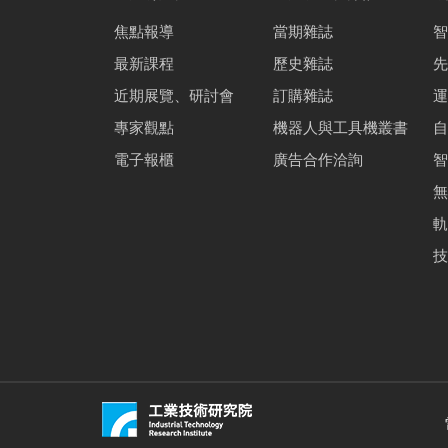
焦點報導
當期雜誌
智
最新課程
歷史雜誌
先
近期展覽、研討會
訂購雜誌
運
專家觀點
機器人與工具機叢書
自
電子報櫃
廣告合作洽詢
智
無
軌
技