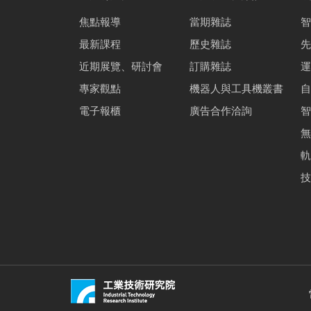
焦點報導
當期雜誌
智
最新課程
歷史雜誌
先
近期展覽、研討會
訂購雜誌
運
專家觀點
機器人與工具機叢書
自
電子報櫃
廣告合作洽詢
智
無
軌
技