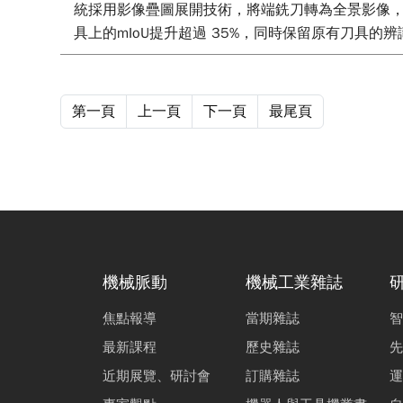
統採用影像疊圖展開技術，將端銑刀轉為全景影像，透
具上的mIoU提升超過 35%，同時保留原有刀具
第一頁
上一頁
下一頁
最尾頁
機械脈動
機械工業雜誌
焦點報導
當期雜誌
智
最新課程
歷史雜誌
先
近期展覽、研討會
訂購雜誌
運