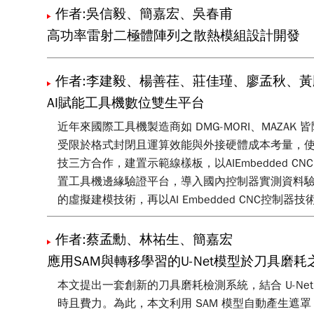
作者:吳信毅、簡嘉宏、吳春甫
高功率雷射二極體陣列之散熱模組設計開發
作者:李建毅、楊善荏、莊佳瑾、廖孟秋、
AI賦能工具機數位雙生平台
近年來國際工具機製造商如 DMG-MORI、MAZA
受限於格式封閉且運算效能與外接硬體成本考量，使
技三方合作，建置示範線樣板，以AIEmbedded CNC
置工具機邊緣驗證平台，導入國內控制器實測資料驗證
的虛擬建模技術，再以AI Embedded CNC
奠定基礎。
作者:蔡孟勳、林祐生、簡嘉宏
應用SAM與轉移學習的U-Net模型於刀具磨耗
本文提出一套創新的刀具磨耗檢測系統，結合 U-Net 
時且費力。為此，本文利用 SAM 模型自動產生遮