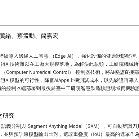
黃鵬緒、蔡孟勳、簡嘉宏
K 皆陸續導入邊緣人工智慧 （Edge AI），強化設備的健康狀
得AI技術難以在工廠大規模落地，為解決此瓶頸，工研院機械
 （Computer Numerical Control） 控制器技術，將
AI模型的可行性，降低AIApps上機測試成本，以先驗證再導
控制器技術的控制器端部署到最後於臺中工研院智慧製造驗證場域實機
之研究
語義分割與 Segment Anything Model（SAM），可
罩，並與預訓練模型輸出比對，選取重疊度（IoU）最高的遮罩