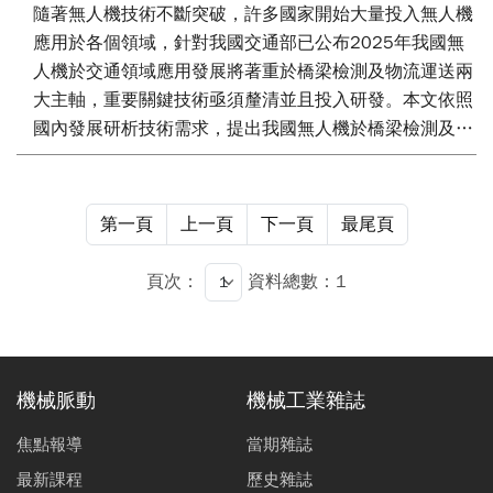
隨著無人機技術不斷突破，許多國家開始大量投入無人機
應用於各個領域，針對我國交通部已公布2025年我國無
人機於交通領域應用發展將著重於橋梁檢測及物流運送兩
大主軸，重要關鍵技術亟須釐清並且投入研發。本文依照
國內發展研析技術需求，提出我國無人機於橋梁檢測及物
流運送關鍵技術發展項目，並擬定推動策略建議，可提供
政府在實務上推動無人機發展策略參考。
第一頁
上一頁
下一頁
最尾頁
頁次：
資料總數：1
機械脈動
機械工業雜誌
焦點報導
當期雜誌
最新課程
歷史雜誌