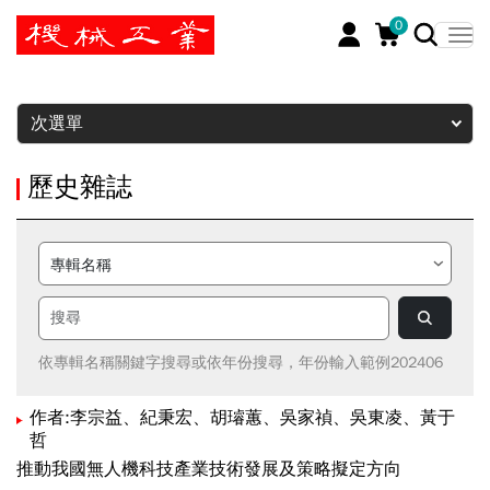
0
暫停
次選單
歷史雜誌
依專輯名稱關鍵字搜尋或依年份搜尋，年份輸入範例202406
作者:李宗益、紀秉宏、胡璿蕙、吳家禎、吳東凌、黃于
哲
推動我國無人機科技產業技術發展及策略擬定方向