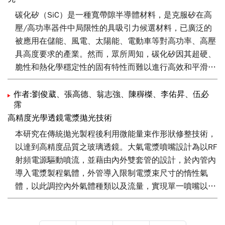
碳化矽（SiC）是一種寬帶隙半導體材料，是克服矽在高
壓/高功率器件中局限性的具吸引力候選材料，已廣泛的
被應用在儲能、風電、太陽能、電動車等對高功率、高壓
具高度要求的產業。然而，眾所周知，碳化矽因其超硬、
脆性和熱化學穩定性的固有特性而難以進行高效和平滑的
加工。再者，因應SiC晶圓尺寸的放大，具有高材料移除
效率的輪磨製程逐漸成為加工的主流之一。然而，由於塑
作者:劉俊葳、張高德、翁志強、陳稺榤、李佑昇、伍必
霈
性變形和斷裂等「應力誘導」現象，研磨過程不可避免地
高精度光學透鏡電漿拋光技術
會在晶圓表面下方引入損傷層。本文嘗試以自行發展的大
氣電漿乾式蝕刻設備，去除輪磨加工應力導致的翹曲。實
本研究在傳統拋光製程後利用微能量束作形狀修整技術，
驗初步結果顯示大氣電漿設備可快速且有效的將晶圓翹曲
以達到高精度品質之玻璃透鏡。大氣電漿噴嘴設計為以RF
量由單面輪磨(採用8000號砂輪)後的110-150 µm，降回
射頻電源驅動噴流，並藉由內外雙套管的設計，於內管內
10-20 µm（輪磨前的晶圓翹曲量）。
導入電漿製程氣體，外管導入限制電漿束尺寸的惰性氣
體，以此調控內外氣體種類以及流量，實現單一噴嘴以氣
流侷限方式控制電漿中央區的範圍以調控能量束口徑狀
態。 本實驗同時採用光學放射光譜儀分析電漿物種隨氣