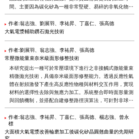
間。主要因為碳化矽為一種非常堅硬、易碎的非氧化物陶
瓷材料。本研究主要開發超音波輔助輪磨技術以及電漿輔
助拋光兩種複合加工技術，作為提升碳化矽晶圓加工速率
作者:翁志強、劉展羽、李祐昇、丁嘉仁、張高德
的手段。
大氣電漿輔助鑽石拋光技術
作者:劉展羽、翁志強、李祐昇、張高德
常壓微能量束奈米級面形修整技術
本研究提出一種可於常壓環境下進行之非接觸式微能量束
精微拋光技術，具備奈米級面形修整能力。透過反應性氣
體在射頻激發下產生高反應性物種與材料交互作用，實現
材料的選擇性去除與無應力加工。系統整合即時面形量測
與回饋機制，並搭配自建修整路徑演算法，可針對非球面
與自由曲面光學元件進行高精度修整，達成面形誤差 ＜
λ/10與表面粗糙度Ra~1 nm。特別適用於高精度光學鏡
作者:翁志強、李祐昇、丁嘉仁、張高德、楊志強、曾永
標
片製程中後段之精密加工需求，展現其在精密光學製造領
大面積大氣電漿改善輪磨加工後碳化矽晶圓翹曲量的先期研
域的高度適應性與技術潛力。
究