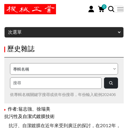
0
暫停
次選單
歷史雜誌
依專輯名稱關鍵字搜尋或依年份搜尋，年份輸入範例202406
作者:翁志強、徐瑞美
抗污性及自潔式鍍膜技術
抗汙、自潔鍍膜在近年來受到廣泛的探討，在2012年，