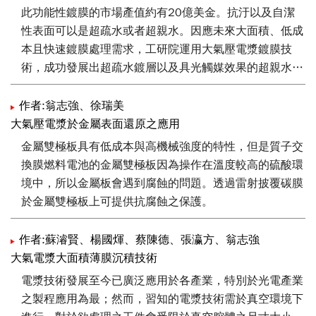
此功能性鍍膜的市場產值約有20億美金。抗汙以及自潔
性表面可以是超疏水或者超親水。因應未來大面積、低成
本且快速鍍膜處理需求，工研院運用大氣壓電漿鍍膜技
術，成功發展出超疏水鍍層以及具光觸媒效果的超親水二
氧化鈦鍍層，可應用於抗汙以及自潔性應用，例如建築及
建材鍍膜等。
作者:翁志強、徐瑞美
大氣壓電漿於金屬表面還原之應用
金屬雙極板具有低成本與高機械強度的特性，但是質子交
換膜燃料電池的金屬雙極板因為操作在溫度較高的硫酸環
境中，所以金屬板會遇到腐蝕的問題。透過雷射披覆碳膜
於金屬雙極板上可提供抗腐蝕之保護。
作者:蘇濬賢、楊國煇、蔡陳德、張瀛方、翁志強
大氣電漿大面積薄膜沉積技術
電漿技術發展至今已廣泛應用於各產業，特別於光電產業
之製程應用為最；然而，習知的電漿技術需於真空環境下