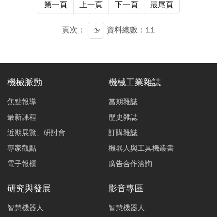
體比例以及功率等參數的變化，了解電漿反應與表面狀
第一頁
上一頁
下一頁
最尾頁
態、蝕刻速率的關係，以獲得一最佳的拋光參數。 由實
驗結果得知玻璃透鏡表面之蝕刻率可控制在50 nm/min至
頁次：
資料總數：11
450 nm/min，表面粗糙度可達< 5 nm。
機械脈動
機械工業雜誌
焦點報導
當期雜誌
最新課程
歷史雜誌
近期展覽、研討會
訂購雜誌
專家觀點
機器人與工具機叢書
電子報櫃
廣告合作洽詢
研究與發展
影音專區
智慧機器人
智慧機器人