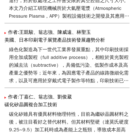
進行，對於欲處理之工件會受限於真空腔體之尺寸大小。
本文乃介紹工研院機械所於大氣壓電漿（Atmospheric
Pressure Plasma，APP）製程設備技術之開發及其應用，
內容包括大氣壓電漿技術之特色與比較、電漿機構設計與
分析模擬及針對大面積薄膜沉積於光電產業之應用。
作者:王凱駿、翁志強、陳威遠、林聖玉
美國、日本印刷電子展覽產品技術發展趨勢分析
綠色化製造為下一世代工業界發展重點，其中印刷技術採
用全加成製程（full additive process），相較於黃光製程
的減去法（subtractive），具備低污染、低製作成本及高
產量之優勢等；近年來，為因應電子產品的線路微細化需
求，以及可應用於穿戴式電子製作等特點，印刷技術已應
用於觸控感測元件、透明導電層、軟性印刷電路板、被動
元件製作，及微組裝（micro assembly）。本文將針對美
作者:丁嘉仁、翁志強、劉俊葳
國、日本相關展覽（IDTechEx 2014, Finetech 2015,
碳化矽晶圓複合加工技術
Printed Electronics 2015）中印刷電子技術發展現況及其
碳化矽雖具有優異材料物理特性，目前為繼矽晶圓材料之
應用進行介紹。
後，被注目看好之替代材料。但其材料堅硬（達莫氏硬度
9.25~9.5）加工耗時成為產能上之瓶頸，導致成本居高