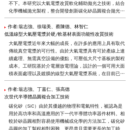
不下。本研究以大氣電漿改質軟化輔助拋光之技術，結合
化學機械拋光製程，整合開發創新碳化矽晶圓複合拋光技
術，達到加速4吋碳化矽晶圓拋光製程之移除效率，並提
升基板之表面拋光品質。
作者:翁志強、徐瑞美、蔡陳德、林智仁
低溫線型大氣壓電漿於硬/軟基材表面功能性改質技術
大氣壓電漿近年來大幅的成長，在許多的應用上具有取代
傳統真空電漿的可行性。由於大氣電漿具有可於產線上連
續處理、無需真空設備的優點，可壓低大尺寸基板的製程
成本。工研院基於介電層放電理論，設計的一個可用大面
積表面處理以及鍍膜的線型大氣壓電漿系統，在目前已實
施於多項應用。在本文中，將介紹利用線型大氣壓電漿作
為聚對苯二甲酸乙二酯(PET)表面親水處理、表面有機汙
作者:翁志強、丁嘉仁、張高德
染物清除以及製備矽基薄膜的應用案例。
次世代半導體晶圓複合加工技術
碳化矽（SiC）由於其優越的物理和電氣特性，被認為是
用於高功率和高溫應用的下一代半導體功率器件材料。相
較於矽晶圓相對容易使用機械或化學的方法加工，碳化矽
晶圓的加工製程相對困難、更昂貴且需要更長的加工時