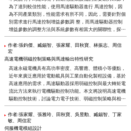
為了達到較佳性能，使用馬達驅動器進行 馬達控制，因
為不同產業類別，性能需求有所不同，因此，需要針對個
別需求進行馬達控制增益參數調 整，而馬達驅動器控制
增益參數的調整方法與系統參數有相當大的關聯性，探討
傳統自動控制方法中的 頻域設計，與時域設計的計算方
法，討論不同控制架構的差異與優缺點，最後說明演化式
作者:張鈞傑、臧錫智、張家耀、田秋寶、林振志、周信
宏
的最佳化方法， 包括單目標與多目標最佳化問題討論，
高速電機弱磁控制策略與馬達輸出特性研究
可應用到不同的產業與處理多變工作狀況，滿足各種工程
問題。
高速永磁電機具有高功率密度、高響應、體積小等優點，
近年來廣泛應用於電動載具與工業自動化製程設備，基於
高速應用的需求，馬達驅動器採用弱磁控制與最大轉矩電
流比方法來執行電機驅動控制功能。本文將說明高速電機
驅動控制技術，討論電力電子技術、弱磁控制策略與相關
馬達輸出特性。
作者:張家耀、張雅玲、田秋寶、吳昱勳、臧錫智、丁家
敏、周信宏
伺服機電模組設計