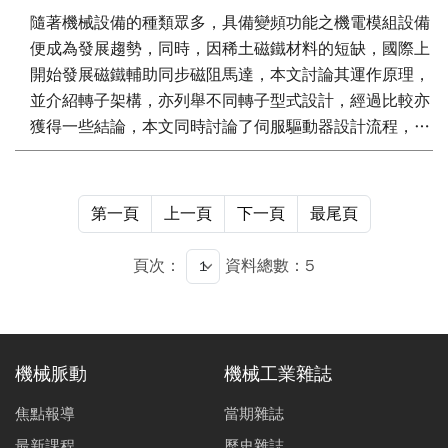
隨著機械設備的種類眾多，具備變頻功能之機電模組設備
便成為發展趨勢，同時，因稀土磁鐵材料的短缺，國際上
開始發展磁鐵輔助同步磁阻馬達，本文討論其運作原理，
並介紹轉子架構，亦列舉不同轉子型式設計，經過比較亦
獲得一些結論，本文同時討論了伺服驅動器設計流程，分
別論述了功率級設計需注意相關項目，從功率開關元件之
挑選與反馳式轉換器磁性元件設計方法與流程，也說明馬
達控制迴路相關重點，能夠提供業者未來開發相關伺服機
第一頁
上一頁
下一頁
最尾頁
電模組的依據。
頁次：
資料總數：5
機械脈動
機械工業雜誌
焦點報導
當期雜誌
最新課程
歷史雜誌