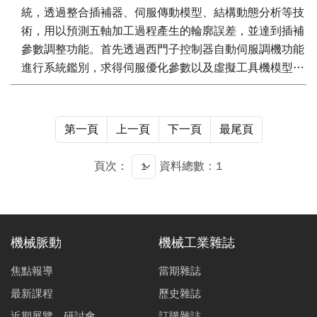
統，透過整合插補器、伺服傳動模型、結構動態分析等技
術，用以預測五軸加工過程產生的輪廓誤差，並達到插補
參數調整功能。首先透過西門子控制器自動伺服調機功能
進行系統鑑別，求得伺服優化參數以及虛擬工具機模型，
同時達到五軸插補匹配。接著推導位置轉移函數，求得直
線與圓弧路徑的輪廓誤差解析解，再使用KAKINO標準路
徑調教關鍵的插補參數。最後，使用NAS979切削測試驗
第一頁
上一頁
下一頁
最尾頁
證本文所提出的方法可以進一步提升五軸工具機之加工精
度與品質。
頁次：
資料總數：1
機械脈動
機械工業雜誌
焦點報導
當期雜誌
最新課程
歷史雜誌
近期展覽、研討會
訂購雜誌