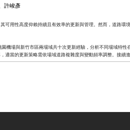
德、許峻彥
，其可用性高度仰賴持續且有效率的更新與管理。然而，道路環
於桃園機場與新竹市區兩場域共十次更新經驗，分析不同場域特性
率，適當的更新策略需依場域道路複雜度與變動頻率調整。接續
上的限制。最後，本文提出一套借鏡軟體工程版本控制概念的高
圖長期維護與多方協作提供具體參考。