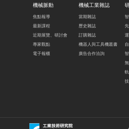
機械脈動
機械工業雜誌
焦點報導
當期雜誌
智
最新課程
歷史雜誌
先
近期展覽、研討會
訂購雜誌
運
專家觀點
機器人與工具機叢書
自
電子報櫃
廣告合作洽詢
智
無
軌
技