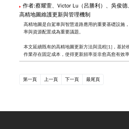
作者:蔡耀萱、Victor Lu（呂勝利）、吳俊
高精地圖維護更新與管理機制
高精地圖是自駕車與智慧道路應用的重要基礎設施
率與資源配置成為重要議題。
本文延續既有的高精地圖更新方法與流程[1]，基
作業存在固定成本，使得更新頻率並非愈高愈有效
行性，分析現行施工資料在精度、完整性與時效性
與整合，並透過實際案例驗證其可行性，為高精地
第一頁
上一頁
下一頁
最尾頁