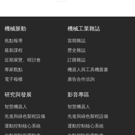
不同載重、配重時的需求，底盤性能也隨之提升。現在氣
壓懸吊系統不斷地發展，已經具備如懸吊高度調整、懸吊
軟硬調整、主動防傾等功能。本文將先介紹懸吊系統的目
的、數學模型，再進一步介紹空氣彈簧懸吊系統中，一種
機械脈動
機械工業雜誌
常被重型車輛常採用之液氣壓懸吊（Hydropneumatic
suspension）。
焦點報導
當期雜誌
最新課程
歷史雜誌
近期展覽、研討會
訂購雜誌
專家觀點
機器人與工具機叢書
電子報櫃
廣告合作洽詢
研究與發展
影音專區
智慧機器人
智慧機器人
先進與綠色製程設備
先進與綠色製程設備
運動控制核心系統
運動控制核心系統