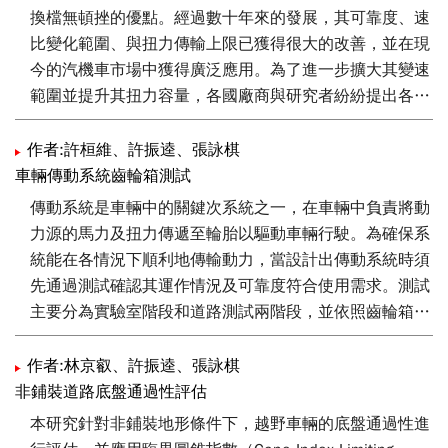
換檔無頓挫的優點。經過數十年來的發展，其可靠度、速
比變化範圍、與扭力傳輸上限已獲得很大的改善，並在現
今的汽機車市場中獲得廣泛應用。為了進一步擴大其變速
範圍並提升其扭力容量，各國廠商與研究者紛紛提出各式
各樣的設計，將不同的離合器與齒輪組與無段變速器相搭
配，抑或結合複合動力系統以提升車輛整體的能源效率。
作者:許桓維、許振逵、張詠棋
本文首先介紹不同無段變速器的構造以及變速原理，接著
車輛傳動系統齒輪箱測試
說明無段變速器在傳動系統中的特殊應用方式，最後則介
傳動系統是車輛中的關鍵次系統之一，在車輛中負責將動
紹各種結合無段變速器的複合動力系統之架構。
力源的馬力及扭力傳遞至輪胎以驅動車輛行駛。為確保系
統能在各情況下順利地傳輸動力，當設計出傳動系統時須
先通過測試確認其運作情況及可靠度符合使用需求。測試
主要分為實驗室階段和道路測試兩階段，並依照齒輪箱的
使用情形規劃測試項目，測試通過即可安裝於實車運轉。
作者:林京叡、許振逵、張詠棋
非鋪裝道路底盤通過性評估
本研究針對非鋪裝地形條件下，越野車輛的底盤通過性進