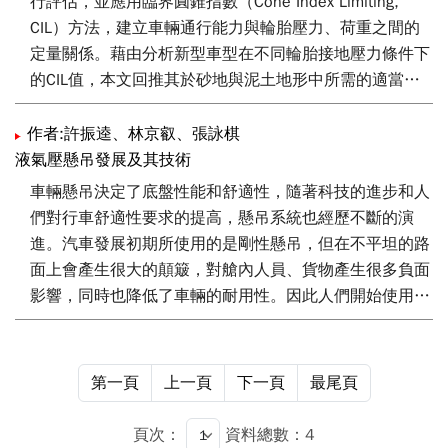
行評估，並應用臨界圓錐指數（Cone Index Limiting,
CIL）方法，建立車輛通行能力與輪胎壓力、荷重之間的
定量關係。藉由分析新型車型在不同輪胎接地壓力條件下
的CIL值，本文回推其於砂地與泥土地形中所需的適當胎
壓設定，以達成與對標車型相當的越野性能。CIL方法具
備高效率與應用彈性，特別適合於設計階段、地形預判及
作者:許振逵、林京叡、張詠棋
實務操作中作為快速決策工具使用。
液氣壓懸吊發展及其技術
車輛懸吊決定了底盤性能和舒適性，隨著科技的進步和人
們對行車舒適性要求的提高，懸吊系統也經歷不斷的演
進。汽車發展初期所使用的是剛性懸吊，但在不平坦的路
面上會產生很大的顛簸，對艙內人員、貨物產生很多負面
影響，同時也降低了車輛的耐用性。因此人們開始使用避
震懸吊，即在車輪和車身之間加裝金屬、橡膠等材質的彈
簧，這種懸吊方式能夠吸收震動，使行駛更加平穩，並讓
長途、高速的運輸成為可能。隨著長途運輸、載重量提升
第一頁
上一頁
下一頁
最尾頁
等需求，承重量、調整性更高的空氣彈簧懸吊隨之產生，
其可以透過空氣壓力來調節懸吊高度和硬度，以配合車輛
頁次：
資料總數：4