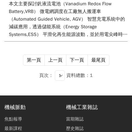
本文主要探討釩液流電池（Vanadium Redox Flow
Battery,VRB） 微電網調度在工廠無人搬運車
（Automated Guided Vehicle, AGV） 智慧充電系統中的
減碳應用，透過儲能系統（Energy Storage
Systems,ESS） 平滑化再生能源波動，並於用電尖峰時釋
放電能，達成削峰填谷與最佳能源效益目標，於分散式能
源電網架構中VRB為近期於國內儲能場域應用討論度較高
的系統之一；該系統具備高穩定性、長壽命、彈性設計與
第一頁
上一頁
下一頁
最尾頁
功率易於擴充等特性，有助於提升再生能源利用率並優化
局部工業場域AGV充電管理。本文介紹利用
頁次：
資料總數：1
Matlab/Simulink軟體建構微電網系統模型，並對應所設
計之電池管理系統（Battery Management System,
BMS） 與生產排程調度，降低對市電依賴，以期有效減
少碳排放並促進智慧工廠實現低碳轉型與淨零碳排目標。
機械脈動
機械工業雜誌
焦點報導
當期雜誌
最新課程
歷史雜誌