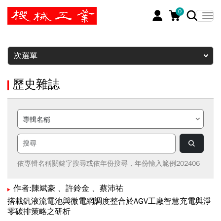
0
暫停
次選單
歷史雜誌
依專輯名稱關鍵字搜尋或依年份搜尋，年份輸入範例202406
作者:陳斌豪 、許鈴金 、蔡沛祐
搭載釩液流電池與微電網調度整合於AGV工廠智慧充電與淨
零碳排策略之研析