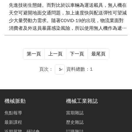
先進技術生態鏈。而對比於以車輛為運送載具，無人機在
天空可避開地面交通問題，加上速度快與配送彈性可望減
少大量勞動力需求。隨著COVID-19的出現，物流業面對
消費者及外送員暴露感染風險，所以使用無人機作為遞送
的服務研究已日趨重要，但無人機在取放貨物接觸時有較
高的風險。因此，非接觸式遞送亦是研究的重點課題。本
文將透過文獻整理，完成一非接觸運送模式特色配送模式
第一頁
上一頁
下一頁
最尾頁
的分析整理，同時以一實際應用案例說明無人機與起降落
平台的協作方式，探討三度空間物流基礎研究，逐步建構
頁次：
資料總數：1
空中廊道整合方案。
機械脈動
機械工業雜誌
焦點報導
當期雜誌
最新課程
歷史雜誌
近期展覽、研討會
訂購雜誌