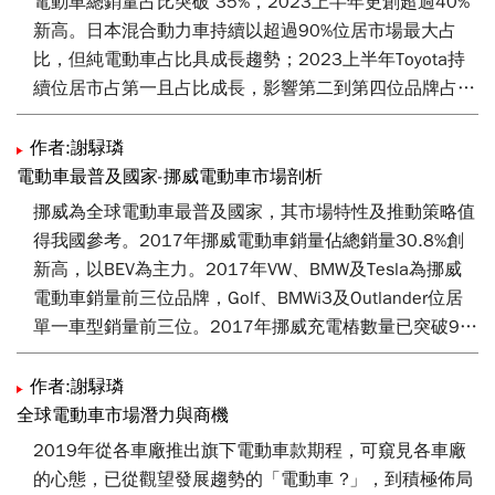
電動車總銷量占比突破 35%，2023上半年更創超過40%
運用挪威對外國電動車關稅之友善特性，洽談輸出國產純
新高。日本混合動力車持續以超過90%位居市場最大占
電車款，並作為開拓國產純電車供應鏈挪威售服商機之基
比，但純電動車占比具成長趨勢；2023上半年Toyota持
礎；或對應挪威目前所面臨議題及市場需求，合作研究相
續位居市占第一且占比成長，影響第二到第四位品牌占比
關解決方案，為未來臺灣電動車普及情境提前布局。
均呈下滑。電動車銷量前三位品牌中，Toyota 及 Nissan
積極研製特色核心技術，Suzuki 印度設廠布局回銷日
作者:謝騄璘
本。參考電動車銷量前三位品牌布局動向，後續我國可思
電動車最普及國家-挪威電動車市場剖析
考運用國內工具機強項，開發車廠大型壓鑄技術所需設備
挪威為全球電動車最普及國家，其市場特性及推動策略值
機台；運用我國智慧製造軟硬體研製及產業應用累積經
得我國參考。2017年挪威電動車銷量佔總銷量30.8%創
驗，協助車廠建置 / 提昇自動化產線產能；加速國產固態
新高，以BEV為主力。2017年VW、BMW及Tesla為挪威
電池量產技術研製，提前布局日系國產車款在地組裝及售
電動車銷量前三位品牌，Golf、BMWi3及Outlander位居
後維修商機；搭配國內供應鏈產品，研製國產低／無稀土
單一車型銷量前三位。2017年挪威充電樁數量已突破9千
馬達並整合為多合一動力總成。
座，公共充電樁佔整體77.9%。2017年電動車市佔率前
三位為霍達蘭郡、奧斯陸市及阿克什胡斯郡，駕駛者可享
作者:謝騄璘
免費充電、免費停車及行駛公車道等福利。挪威雖為環保
全球電動車市場潛力與商機
意識高度重視國家，消費者購買電動車主要考量，仍為節
2019年從各車廠推出旗下電動車款期程，可窺見各車廠
省開銷及節省時間。我國可參考挪威經驗思考發展方案，
的心態，已從觀望發展趨勢的「電動車 ?」，到積極佈局