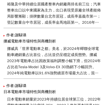
裕隆及中華持續位居國產整車內銷廠商排名前三位；汽車
整車出口以中東國家為主力，出口表現受原廠全球產能佈
局影響漸顯；掛牌數量台北市居冠，成長率嘉義市第一；
登記數量台中市居冠，成長率金馬地區第一。2016年隨
汽車汰舊換新貨物稅補助政策於1月8號正式施行、胎壓
偵測器強制安裝落日寬限到期、油價仍處低檔及第四季多
作者:謝騄璘
款暢銷車型改款，均有利於銷售市場活絡，預估2016年
挪威電動車市場特性與商機剖析
銷量將突破43萬輛。
挪威具「世界電動車之都」美名，於2024年蟬聯全球電
動車總銷量占比首位，占比並仍呈穩定成長態勢。挪威
2023年電動車占比因政策福利調整小幅下滑，但2024年
占比在Tesla-Model 3及Volvo-EX 30熱銷下小幅回升。
2024年純電動車以91.6%強勢續居市場最大占比，混合
動力車居次但差距有擴大趨勢；VW及Tesla持續位居市占
前兩位，2024年VW重回市占第一位。挪威現設定2025
作者:謝騄璘
年總銷量100%為電動車，2018年隨電動車占比提高調整
日本電動車市場特性與商機剖析
免過路費、免費停車等福利。後續我國可思考運用我國
日本電動車銷量於2023年持續位居全球第三位，2022年
Tesla供應鏈優勢，提供挪威Tesla車主售服維修件；亦或