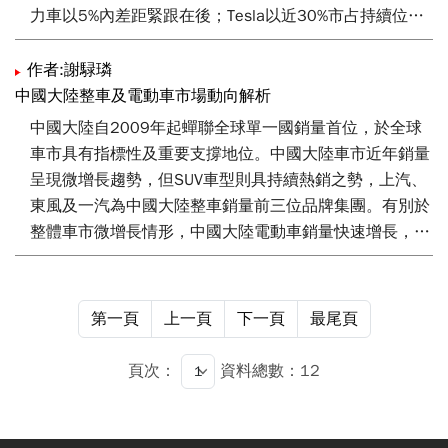
範案例。
力車以5%內差距緊跟在後；Tesla以近30%市占持續位居
第一，Honda市占在車型改款蜜月期帶動下超越Ford。此
外，多項政策要求美國境內生產及零組件美國生產比例，
作者:謝騄璘
有利形成以美國為核心電動車產業生態系。後續我國可思
中國大陸整車及電動車市場動向解析
考運用臺美科技貿易暨投資合作架構，以團體戰方式參與
中國大陸自2009年起蟬聯全球單一國銷量首位，於全球
建置美國電動車充電樁、加速進入在美設廠品牌供應鏈名
車市具有指標性及重要支撐地位。中國大陸車市近年銷量
單或合作研發關鍵零組件。
呈現微增長趨勢，但SUV車型則具持續熱銷之勢，上汽、
東風及一汽為中國大陸整車銷量前三位品牌集團。有別於
整體車市微增長情形，中國大陸電動車銷量快速增長，比
亞迪、豐田及北汽為中國大陸電動車銷量前三位品牌。雙
積分制為中國大陸電動車市場未來重要推動力，推動雙積
分制之優缺點及衍生新議題，可作為我國後續推動電動車
第一頁
上一頁
下一頁
最尾頁
政策參考。我國自主品牌純電動車型已於2018年通過中
國大陸工信部審驗，有望受惠雙積分制，擴大中國大陸銷
頁次：
資料總數：12
量及市佔。