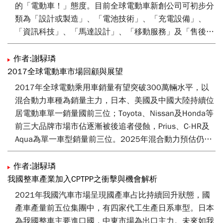
從創造節省開銷及省時利多進行推動策略展開，積極提高
的「電動車！」態度。目前全球電動車新創公司可初步分
電動車市佔率，創造台灣國際特殊地位，吸引國際品牌設
類為「設計或製造」、「電池技術」、「充電設備」、
廠及導入新車型。
「資訊科技」、「馬達設計」、「移動服務」及「售後服
務」等七大類型。我國電動車產業具備上下游供應鏈兼備
特性，從材料到銷售/服務端均有廠商投入，後續可將全
作者:謝騄璘
球新創動向為鏡，提前佈局潛力商機；或運用我國業者實
2017全球電動車市場回顧與展望
務經驗及技術優勢，開拓與新創公司合作可能性。
2017年全球電動乘用車銷量有望突破300萬輛水平，以
混合動力車種為銷量主力，日本、美國及中國大陸持續位
居電動車單一銷量國前三位；Toyota、Nissan及Honda等
前三大品牌市場市佔逐漸被後追者侵蝕，Prius、C-HR及
Aqua為單一車型銷量前三位。2025年混合動力預估仍為
電動車主力車種，燃料電池車則具快速成長之勢；2018
年隨日本政府延長環保車減稅措施、美國加州電動車銷量
作者:謝騄璘
持續熱絡、中國大陸廠商積極備戰2019年電動車積分制
我國整車產業加入CPTPP之衝擊與機會解析
啟動，預估全球電動車銷量可望突破370萬輛。
2021年我國汽車市場呈現國產車占比持續回升狀態，國
產車產量前五位集團中，有四家代工生產日系車型。日本
為我國整車主要進口國，中東市場為出口主力。未來如我