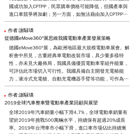
國成功加入CPTPP，民眾購車價格可能降低，但國產車與
進口車競爭將加劇；另一方面，如無法藉由加入CPTPP爭
取到出口新商機，需留意原廠可能調整產線佈局，如考量
關稅為零，直接由海外進口現行國產車款，產生產能外移
作者:謝騄璘
現象。在此態勢下，我國亦宜持續研製國產特色車款，跳
從德國eMove360°展思維我國電動車產業發展策略
脫現有與進口車相近車款競爭態勢，進而避免加入CPTPP
德國eMove360°展，為歐洲地區最大規模電動車展會。解
後所帶來衝擊。
析會中所見，古董經典車電動改裝市場，具少量多樣特
性，亦未見大廠佈局，我國具備優質電動車零組件能量，
可評估此市場切入可行性。我國具備自主開發充電樁能
力，液冷式充電槍、自動充電機器手臂等功能，可作為開
發特色充電產品之潛力思維方向。電動車週邊服務方面，
充電樁已開始結合各類付費裝置及形式，讓使用者可依據
作者:謝騄璘
個人習慣支付款項；電池回收技術符合循環經濟訴求，隨
2019全球汽車整車暨電動車產業回顧與展望
電動車數量增加，重要性持續上升；車對電網技術隨電動
全球2019年汽車銷量小幅下滑4.7%，全球電動車銷量有
車續航力及閒置電量增加風潮再起，均值得我國留意。
望於2019年挑戰500萬輛水平，持續保有超過20%成長
率。2019年台灣車市小幅下滑，進口車市場佔比持續漸