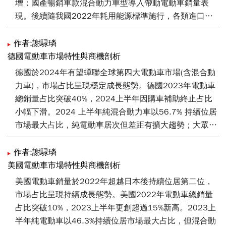
增；國產暢銷車款混合動力車型導入帶動電動車銷量表
現。後續隨我國2022年耗用能源標準施行，各類進口與
國產電動車輛導入，可促進國內供應鏈升級及轉型，並可
搭配我國零組件於國際售後市場（Aftermarket, AM）之既
作者:謝騄璘
有優質評價及通路，拓展電動車輛零組件國際商機。
德國電動車市場特性與商機剖析
德國於2024年有望蟬聯全球第四大電動車市場(含混合動
力車)，市場占比呈現穩定成長態勢。德國2023年電動車
總銷量占比突破40%，2024上半年因購車補助終止占比
小幅下滑。2024 上半年純混合動力車以56.7% 持續位居
市場最大占比，純電動車居次但差距有擴大趨勢；大眾及
梅賽德斯- 賓士集團持續位居市占前兩位，Top5品牌截至
2024上半年無異動。德國現設定2050年後禁止所有純燃
作者:謝騄璘
油車上路，於2023年底終止電動車購車補助，2024年改
美國電動車市場特性與商機剖析
採企業減稅提供購車誘因。後續我國可思考擴大既有輸德
美國電動車銷量於2022年超越日本後持續位居第二位，
產品實績，進入電動車款供應鏈及研製高附加價值產品；
市場占比呈現持續成長態勢。美國2022年電動車總銷量
亦或運用臺廠特斯拉供應鏈實績，搭配德國柏林廠擴大產
占比突破10%，2023上半年更創超過15%新高。2023上
能爭取輸德商機；或對應德國重點推動目標，建立合作典
半年純電動車以46.3%持續位居市場最大占比，但混合動