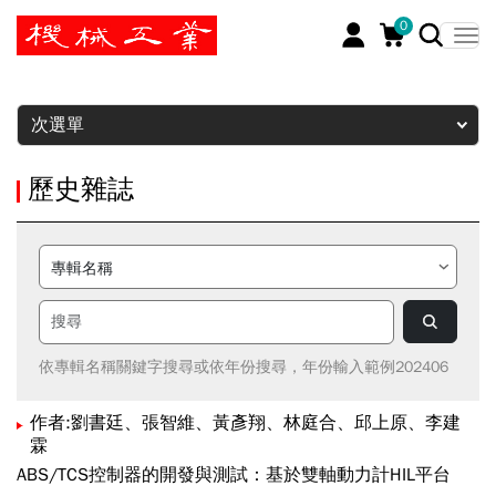
0
暫停
次選單
歷史雜誌
依專輯名稱關鍵字搜尋或依年份搜尋，年份輸入範例202406
作者:劉書廷、張智維、黃彥翔、林庭合、邱上原、李建
霖
ABS/TCS控制器的開發與測試：基於雙軸動力計HIL平台