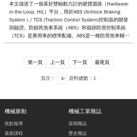
本文描述了一個基於雙軸動力計的硬體迴路（Hardware-
in-the-Loop, HIL）平台，用於ABS (Antilock Braking
System ) / TCS (Traction Control System)控制器的開發
與驗證。防鎖死煞車系統（ABS）和循跡防滑控制系統
（TCS）是乘用車的標準配備。ABS是一種防滑煞車輔助
系統，透過防止在煞車過程中車輪鎖死來提高安全性。
TCS是一種控制系統，透過調節動力輸出來防止車輪打
滑，特別是對失去路面抓地力的車輪進行調整。此HIL即
第一頁
上一頁
下一頁
最尾頁
時平台基於dSPACE車輛模型和模擬環境，並由實際驅動
馬達、液壓煞車系統和Chroma雙軸動力計測試平台組
頁次：
資料總數：1
成，能提供比單軸動力計平台更真實和複雜的測試條件。
透過雙軸架構，該平台能有效地將模型的模擬結果反應在
兩個動力計軸上。此外，該HIL系統還可以評估ABS/TCS
控制器的控制邏輯和性能表現。
機械脈動
機械工業雜誌
焦點報導
當期雜誌
最新課程
歷史雜誌