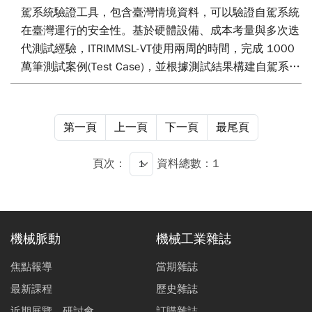
駕系統驗證工具，包含臺灣情境資料，可以驗證自駕系統
在臺灣運行的安全性。基於硬體設備、成本考量與多次迭
代測試經驗，ITRIMMSL-VT使用兩周的時間，完成 1000
萬筆測試案例(Test Case)，並根據測試結果構建自駕系統
的操作設計域 (Operational Design Domains, ODDs)，可
以識別自駕系統的安全運行條件。為提升ITRIMMSL-VT驗
證工具的測試情境覆蓋範圍，我們建置臺灣情境資料庫，
第一頁
上一頁
下一頁
最尾頁
涵蓋高密度機車流及汽機車混合交通情境，彌補現有開源
資料集的不足。此外，藉由 ISO 34502 安全評估框架，
頁次：
資料總數：1
識別安全關鍵情境(Safety Critical Scenarios)，並分析臺
灣駕駛行為，生成貼近臺灣道路環境的自駕系統測試情
境。我們進一步識別188種 ISO 34502 未涵蓋的安全關
鍵情境，提升測試結果對自駕車在臺灣道路環境下運行安
機械脈動
機械工業雜誌
全性與測試數據的可靠度。
焦點報導
當期雜誌
最新課程
歷史雜誌
近期展覽、研討會
訂購雜誌