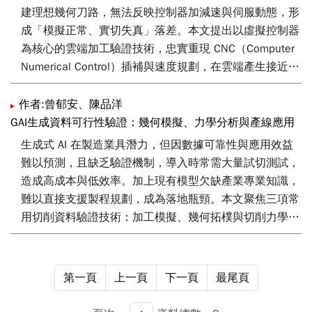
建理想幾何刀路，無法反映控制器加減速與伺服動態，形
成「模擬正常、實切失真」落差。本文提出以虛擬控制器
為核心的雲端加工驗證技術，忠實重現 CNC（Computer
Numerical Control）插補與速度規劃，在雲端產生接近實
機的時間序列插補點與軸速訊號，作為 3D（three-
dimensional）切削模擬、切削力學分析以及 3D 渲染的
作者:曾郁安、陳品洋
共同基準。透過服務化與可擴充運算架構，本技術提供可
GAI生成資料可行性驗證：幾何模擬、力學分析與產線應用
重複、可追溯的遠端驗證流程，相較僅依通用
生成式 AI 在製造業具潛力，但因數據可靠性與應用效益
NC（Numerical Control）解譯器之幾何模擬，更能降低
難以預測，且缺乏驗證機制，導入時常需大量試切測試，
試切成本與撞機風險，強化智慧製造場域之導入效益。
造成高成本與低效率。加上現有模型欠缺產業專業知識，
難以直接支援製程規劃，成為落地瓶頸。本文聚焦三項常
用切削資料驗證技術：加工模擬、幾何拓樸與切削力學分
析。透過生成資料驗證，可於實際加工前即完成模擬與評
估，加速生成資料可行性確認，降低導入門檻。不僅能有
效降低成本與縮短開發週期，更能提升產業回應需求與產
第一頁
上一頁
下一頁
最尾頁
品規劃效率。強化製造業者產品競爭力，並有助國際市場
拓展與智慧製造轉型。