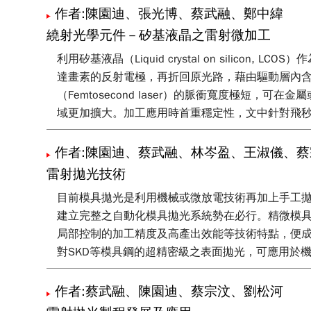
作者:陳園迪、張光博、蔡武融、鄭中緯
繞射光學元件－矽基液晶之雷射微加工
利用矽基液晶（Liquid crystal on sil
達畫素的反射電極，再折回原光路，藉由驅動層內
（Femtosecond laser）的脈衝寬度極
域更加擴大。加工應用時首重穩定性，文中針對飛
作者:陳園迪、蔡武融、林岑盈、王淑儀、
雷射拋光技術
目前模具拋光是利用機械或微放電技術再加上手工
建立完整之自動化模具拋光系統勢在必行。精微模
局部控制的加工精度及高產出效能等技術特點，便
對SKD等模具鋼的超精密級之表面拋光，可應用於
作者:蔡武融、陳園迪、蔡宗汶、劉松河