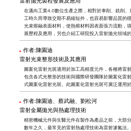
雷射拋光製程發展及應用
在邁向工業4.0數位生產之際，相對於車削、銑削
工時久而導致交期不易縮短外，也容易影響品質的
光束熔融表面材料，使熱熔材料因表面張力流動，
展歷程及應用，另也介紹工研院投入雷射拋光領域
作者:陳園迪
雷射光束整形技術及其應用
圖案化雷射光斑適用於加工高精度元件，各種將雷
包含各式光整形的技術與國際研發團隊於圖案化雷
式圖案化雷射光斑。此圖案化雷射光斑可廣泛運用
作者:陳園迪、蔡武融、劉松河
雷射金屬拋光與熱處理技術
精密機械元件與生醫元件在製作為產品之前，大部
數年之久，最常見的雷射熱處理技術為雷射滲氮法