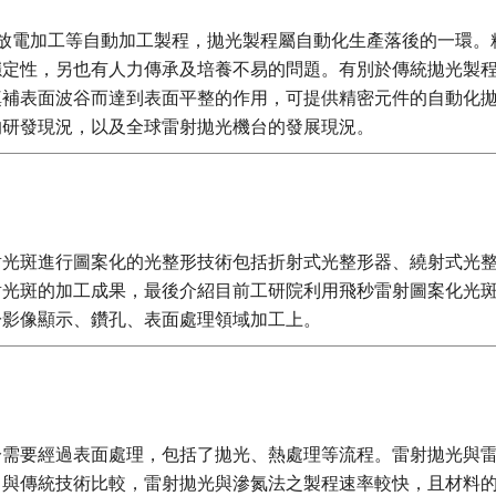
、放電加工等自動加工製程，拋光製程屬自動化生產落後的一環
穩定性，另也有人力傳承及培養不易的問題。有別於傳統拋光製
填補表面波谷而達到表面平整的作用，可提供精密元件的自動化
的研發現況，以及全球雷射拋光機台的發展現況。
射光斑進行圖案化的光整形技術包括折射式光整形器、繞射式光
射光斑的加工成果，最後介紹目前工研院利用飛秒雷射圖案化光
於影像顯示、鑽孔、表面處理領域加工上。
分需要經過表面處理，包括了拋光、熱處理等流程。雷射拋光與
。與傳統技術比較，雷射拋光與滲氮法之製程速率較快，且材料