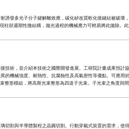
射誘發多光子分子鍵解離效應，碳化矽改質軟化後鍵結被破壞，
圓表面呈現柱狀週期性微結構，拋光過程的機械應力可輕易將此拋除
。
銲接技術，並介紹本技術之國際開發進展。工研院計畫成果預計
異的機械強度、耐熱性、抗腐蝕性及高氣密性等優點。可應用於
值光束整形模組，將高斯光束整形為四道子光束。子光束之角度與
玻璃切割與半導體製程之晶圓切割。行動穿戴式裝置的需求，使