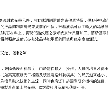
icon, LCOS）作為繞射式光學元件，可動態調制雷射光束傳遞特質
含的液晶調制雷射光束波前的相位，矽基液晶可藉由輸入的驅動
短，可在金屬或其它材料上，實現低熱效應之微米或奈米尺度加工。將
秒雷射照射反射式矽基液晶時能承受的閥值與穩定度做測試。
蔡宗汶、劉松河
拋，來降低表面粗糙度，由於需仰賴人工操作，人員的培養及傳
具（如高亮度發光二極體及積體電路封裝模具）的尺度越來越小
成為模具拋光技術的主流，同時也廣泛引起國際研究機構的注目
機械製造產業上的光學、IC封裝模具及精密薄殼…等。