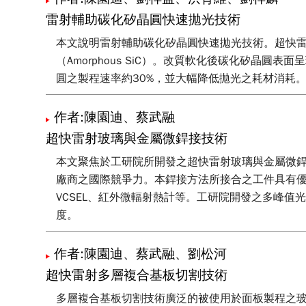
雷射輔助碳化矽晶圓快速拋光技術
本文說明雷射輔助碳化矽晶圓快速拋光技術。超快雷
（Amorphous SiC）。改質軟化後碳化矽晶
圓之製程速率約30%，並大幅降低拋光之耗材消耗
作者:陳園迪、蔡武融
超快雷射玻璃與金屬微銲接技術
本文聚焦於工研院所開發之超快雷射玻璃與金屬微
廠商之國際競爭力。本銲接方法所接合之工件具有優
VCSEL、紅外微輻射熱計等。工研院開發之多峰
度。
作者:陳園迪、蔡武融、劉松河
超快雷射多層複合基板切割技術
多層複合基板切割技術廣泛的被使用於面板製程之