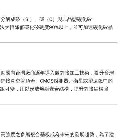
分解成矽（Si）、碳（C）與非晶態碳化矽
。此法大幅降低碳化矽硬度90%以上，並可加速碳化矽晶
協助國內台灣廠商逐年導入微銲接加工技術，提升台灣
銲接真空管頂蓋、CMOS感測器、衛星或望遠鏡中的
間距可變，用以形成熔融嵌合結構，提升銲接結構強
得高強度之多層複合基板成為未來的發展趨勢，為了建