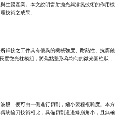
械與生醫產業。本文說明雷射拋光與滲氮技術的作用機
處理技術之成果。
法所銲接之工件具有優異的機械強度、耐熱性、抗腐蝕
變長度微光柱模組，將焦點整形為均勻的微光圓柱狀，
明波段，便可由一側進行切割，縮小製程複雜度。本方
與傳統輪刀技術相比，具備切割道邊緣崩角小，且無輪