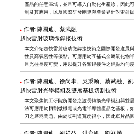
產品的任意區域，並且可導入自動化生產線，因此
制及其應用，以及國際研發團隊與產業界針對雷射
作者:陳園迪、蔡武融
超快雷射玻璃微銲接技術
本文介紹超快雷射玻璃微銲接技術之國際開發進展
性及高氣密性等優點。可應用於互補式金屬氧化物半
且光柱長度可變，用以提升各類銲接件之銲點均勻
作者:陳園迪、徐尚聿、吳秉翰、蔡武融、劉
超快雷射光學模組及雙層基板切割技術
本文聚焦於工研院所開發之波長轉換光學模組與雙
法可應用於切割微機電或光電半導體產品之基板，
刀之磨耗問題。由於切割道寬度很小，因此單片晶
作者:陳園迪、劉祥益、洪育維、劉祥麟