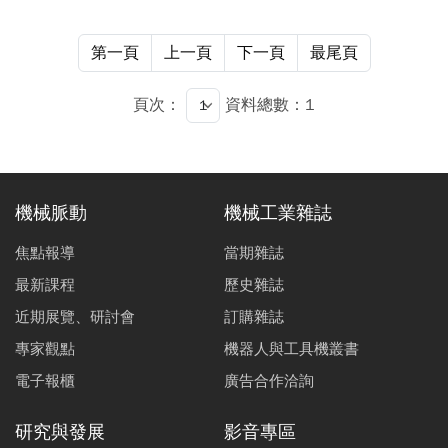
第一頁
上一頁
下一頁
最尾頁
頁次：
資料總數：1
機械脈動
機械工業雜誌
焦點報導
當期雜誌
最新課程
歷史雜誌
近期展覽、研討會
訂購雜誌
專家觀點
機器人與工具機叢書
電子報櫃
廣告合作洽詢
研究與發展
影音專區