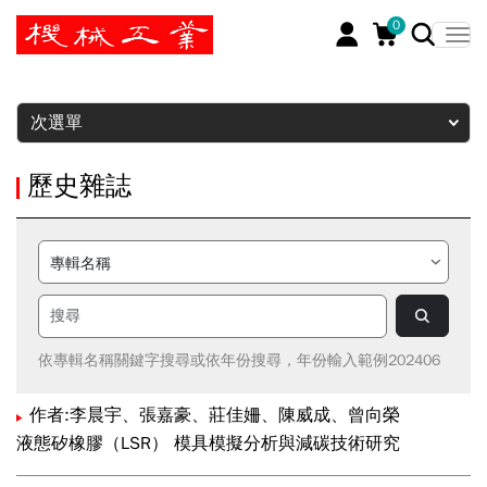
0
暫停
次選單
歷史雜誌
依專輯名稱關鍵字搜尋或依年份搜尋，年份輸入範例202406
作者:李晨宇、張嘉豪、莊佳姍、陳威成、曾向榮
液態矽橡膠（LSR） 模具模擬分析與減碳技術研究