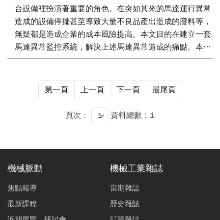
台設備裡扮演著重要的角色。在突如其來的馬達運行異常
造成的設備停擺甚至導致大量不良品產出造成的廢料等，
無疑都是造成企業的成本風險提高。本文目的在建立一套
馬達異常監控系統，解決上述馬達異常造成的痛點。本文
於VMX平台上建立資料擷取模組，於馬達運行中擷取振動
訊號等資訊，接著於iMacloud平台上的AI工具箱模組進行
資料前處理、特徵篩選來對於馬達異常狀態進行分類。建
第一頁
上一頁
下一頁
最尾頁
置的監控系統未來可提供使用者馬達異常警示，協助製造
業者減少停機之機會及廢料的產生，達成機台智能化之加
頁次：
資料總數：1
工效率的提升。
機械脈動
機械工業雜誌
焦點報導
當期雜誌
最新課程
歷史雜誌
近期展覽、研討會
訂購雜誌