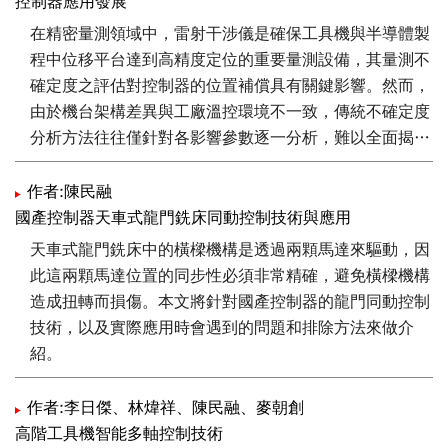
控制器應用發展
在精密量測領域中，雷射干涉儀是確保工具機與半導體製
程中位移平台達到高精度定位的重要量測設備，其量測不
確定度之評估對控制器的位置補償具有關鍵影響。然而，
由於機台架構差異與工廠溫控環境不一致，傳統不確定度
分析方法往往僅針對各影響參數逐一分析，難以全面揭示
量測數據中所隱含的「整體變異」（Structural
Variability），尤其是在多變量量測情境中，各不確定度
作者:陳民融
來源於不同操作條件下的交互影響亦難以被充分辨識。為
國產控制器天車式龍門銑床同動控制技術與應用
突破上述限制，本研究提出一套基於主成分分析
天車式龍門銑床中的橫樑機構是透過兩顆馬達來驅動，因
（Principal Component Analysis, PCA）的不確定度診斷
此這兩顆馬達位置的同步性必須非常精確，避免橫樑機構
方法。相較於僅分析單一參數變異的傳統做法，PCA 能整
造成扭轉而損傷。本文將針對國產控制器的龍門同動控制
合多項量測因子，解析其對系統所造成的整體變異模式，
技術，以及實際應用時會遇到的問題和排除方法來做介
並辨識主導不確定度的關鍵因素。此方法可更全面掌握量
紹。
測系統的變動來源，為精密量測設備的最佳化設計與誤差
補償策略提供科學性的決策基礎。
作者:李日傑、林煒祥、陳民融、麥朝創
高階工具機智能多軸控制技術