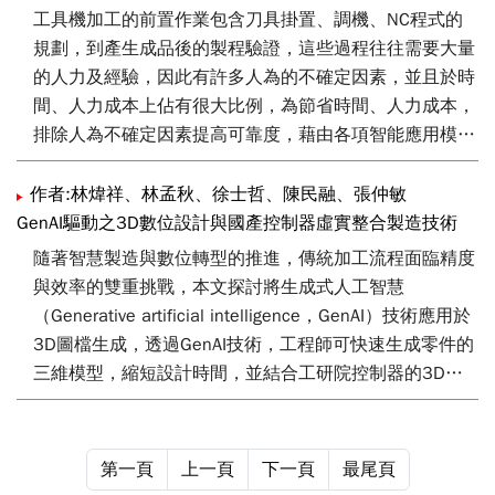
工具機加工的前置作業包含刀具掛置、調機、NC程式的
規劃，到產生成品後的製程驗證，這些過程往往需要大量
的人力及經驗，因此有許多人為的不確定因素，並且於時
間、人力成本上佔有很大比例，為節省時間、人力成本，
排除人為不確定因素提高可靠度，藉由各項智能應用模組
來取代傳統需仰賴大量人工及經驗之加工事前、事後準備
工作，達成高階控制器智能化加值，透過提高機台可靠度
作者:林煒祥、林孟秋、徐士哲、陳民融、張仲敏
來提升產業的競爭力，本文針對高階工具機智能多軸控制
GenAI驅動之3D數位設計與國產控制器虛實整合製造技術
技術進行說明與介紹。
隨著智慧製造與數位轉型的推進，傳統加工流程面臨精度
與效率的雙重挑戰，本文探討將生成式人工智慧
（Generative artificial intelligence，GenAI）技術應用於
3D圖檔生成，透過GenAI技術，工程師可快速生成零件的
三維模型，縮短設計時間，並結合工研院控制器的3D模
擬功能，打造實際加工前的虛擬驗證環境，針對加工程式
語法與刀具路徑進行全面檢查，提前發現潛在錯誤與干涉
問題，此流程不僅降低加工失誤率，亦能減少材料浪費與
第一頁
上一頁
下一頁
最尾頁
機台停機風險，提升整體生產效能，並為智慧製造奠定關