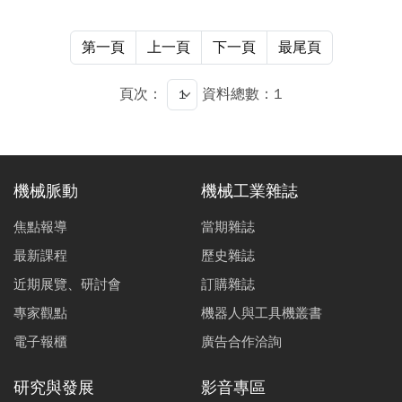
第一頁
上一頁
下一頁
最尾頁
頁次：
資料總數：1
機械脈動
機械工業雜誌
焦點報導
當期雜誌
最新課程
歷史雜誌
近期展覽、研討會
訂購雜誌
專家觀點
機器人與工具機叢書
電子報櫃
廣告合作洽詢
研究與發展
影音專區