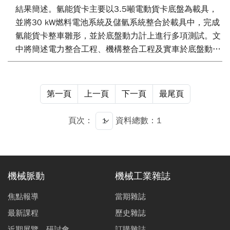
結果簡述。氫能貨卡主要以3.5噸電動貨卡底盤為載具，
並將30 kW燃料電池系統及儲氫系統整合於載具中，完成
氫能貨卡整車雛形，並於底盤動力計上進行多項測試。文
中將簡述電力整合工程、機構整合工程及實車於底盤動力
計能耗測試過程，以驗證燃料電池系統與3.5噸電動貨卡
三電系統(包括：電池、電控和電機)兩者整合及搭配合理
性，並提供實車於底盤動力計上之能耗測試結果，做為未
第一頁
上一頁
下一頁
最尾頁
來氫能車輛發展之依據及參考。
頁次：
資料總數：1
機械脈動
機械工業雜誌
焦點報導
當期雜誌
最新課程
歷史雜誌
近期展覽、研討會
訂購雜誌