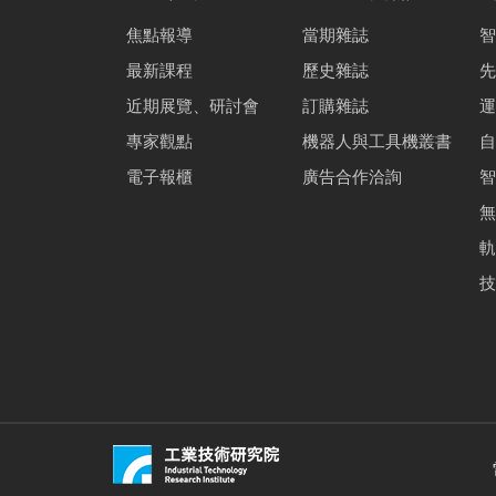
焦點報導
當期雜誌
智
最新課程
歷史雜誌
先
近期展覽、研討會
訂購雜誌
運
專家觀點
機器人與工具機叢書
自
電子報櫃
廣告合作洽詢
智
無
軌
技