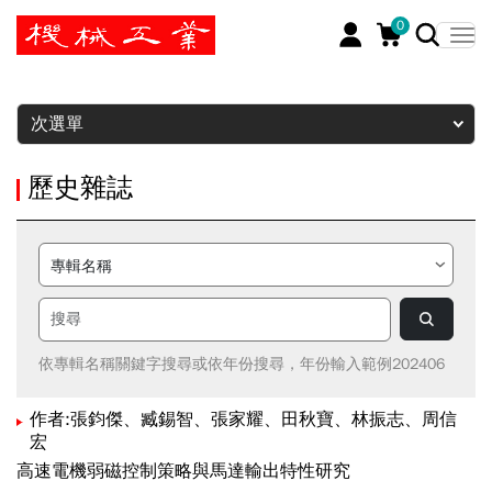
0
暫停
次選單
歷史雜誌
依專輯名稱關鍵字搜尋或依年份搜尋，年份輸入範例202406
作者:張鈞傑、臧錫智、張家耀、田秋寶、林振志、周信
宏
高速電機弱磁控制策略與馬達輸出特性研究