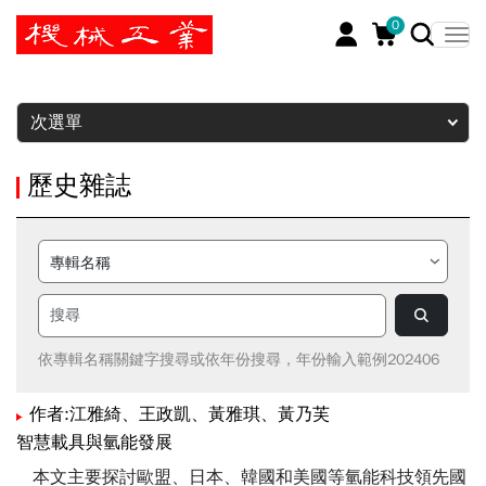
0
暫停
次選單
歷史雜誌
依專輯名稱關鍵字搜尋或依年份搜尋，年份輸入範例202406
作者:江雅綺、王政凱、黃雅琪、黃乃芙
智慧載具與氫能發展
本文主要探討歐盟、日本、韓國和美國等氫能科技領先國